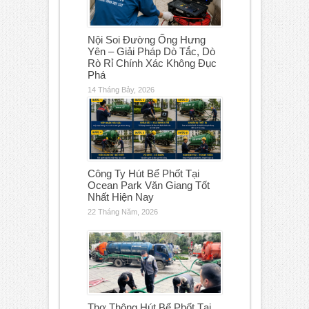
Nội Soi Đường Ống Hưng
Yên – Giải Pháp Dò Tắc, Dò
Rò Rỉ Chính Xác Không Đục
Phá
14 Tháng Bảy, 2026
Công Ty Hút Bể Phốt Tại
Ocean Park Văn Giang Tốt
Nhất Hiện Nay
22 Tháng Năm, 2026
Thợ Thông Hút Bể Phốt Tại