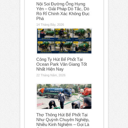
Nội Soi Đường Ống Hưng
Yên – Giải Pháp Dò Tắc, Dò
Rò Rỉ Chính Xác Không Đục
Phá
14 Tháng Bảy, 2026
Công Ty Hút Bể Phốt Tại
Ocean Park Văn Giang Tốt
Nhất Hiện Nay
22 Tháng Năm, 2026
Thợ Thông Hút Bể Phốt Tại
Như Quỳnh Chuyên Nghiệp,
Nhiều Kinh Nghiệm – Gọi Là