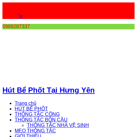
">
0989287337
Hút Bể Phốt Tại Hưng Yên
Trang chủ
HÚT BỂ PHỐT
THÔNG TẮC CỐNG
THÔNG TẮC BỒN CẦU
THÔNG TẮC NHÀ VỆ SINH
MẸO THÔNG TẮC
GIỚI THIỆU