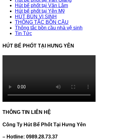
Hút bể phốt tại Văn Lâm
Hút bể phốt tại Yên Mỹ
HÚT BÙN VI SINH
THÔNG TẮC BỒN CẦU
Thông tắc bồn cầu nhà vệ sinh
Tin Tức
HÚT BỂ PHỐT TẠI HƯNG YÊN
THÔNG TIN LIÊN HỆ
Công Ty Hút Bể Phốt Tại Hưng Yên
– Hotline: 0989.28.73.37