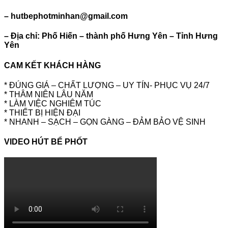
– hutbephotminhan@gmail.com
– Địa chỉ: Phố Hiến – thành phố Hưng Yên – Tỉnh Hưng
Yên
CAM KẾT KHÁCH HÀNG
* ĐÚNG GIÁ – CHẤT LƯỢNG – UY TÍN- PHỤC VỤ 24/7
* THÂM NIÊN LÂU NĂM
* LÀM VIỆC NGHIÊM TÚC
* THIẾT BỊ HIỆN ĐẠI
* NHANH – SẠCH – GỌN GÀNG – ĐẢM BẢO VỆ SINH
VIDEO HÚT BỂ PHỐT