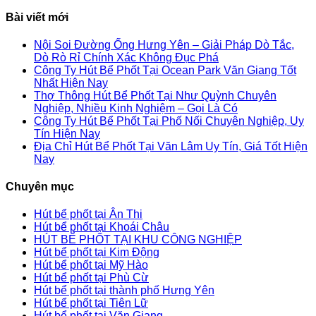
Bài viết mới
Nội Soi Đường Ống Hưng Yên – Giải Pháp Dò Tắc,
Dò Rò Rỉ Chính Xác Không Đục Phá
Công Ty Hút Bể Phốt Tại Ocean Park Văn Giang Tốt
Nhất Hiện Nay
Thợ Thông Hút Bể Phốt Tại Như Quỳnh Chuyên
Nghiệp, Nhiều Kinh Nghiệm – Gọi Là Có
Công Ty Hút Bể Phốt Tại Phố Nối Chuyên Nghiệp, Uy
Tín Hiện Nay
Địa Chỉ Hút Bể Phốt Tại Văn Lâm Uy Tín, Giá Tốt Hiện
Nay
Chuyên mục
Hút bể phốt tại Ân Thi
Hút bể phốt tại Khoái Châu
HÚT BỂ PHỐT TẠI KHU CÔNG NGHIỆP
Hút bể phốt tại Kim Động
Hút bể phốt tại Mỹ Hào
Hút bể phốt tại Phù Cừ
Hút bể phốt tại thành phố Hưng Yên
Hút bể phốt tại Tiên Lữ
Hút bể phốt tại Văn Giang