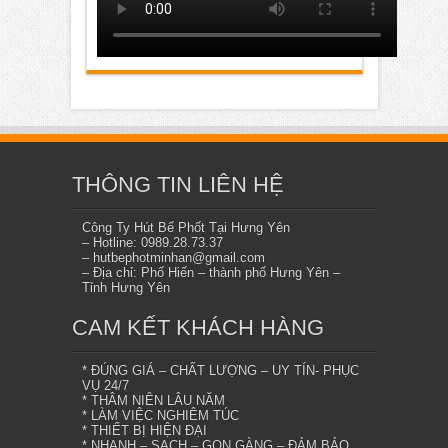
THÔNG TIN LIÊN HỆ
Công Ty Hút Bể Phốt Tại Hưng Yên
– Hotline: 0989.28.73.37
– hutbephotminhan@gmail.com
– Địa chỉ: Phố Hiến – thành phố Hưng Yên –
Tỉnh Hưng Yên
CAM KẾT KHÁCH HÀNG
* ĐÚNG GIÁ – CHẤT LƯỢNG – UY TÍN- PHỤC
VỤ 24/7
* THÂM NIÊN LÂU NĂM
* LÀM VIỆC NGHIÊM TÚC
* THIẾT BỊ HIỆN ĐẠI
* NHANH – SẠCH – GỌN GÀNG – ĐẢM BẢO