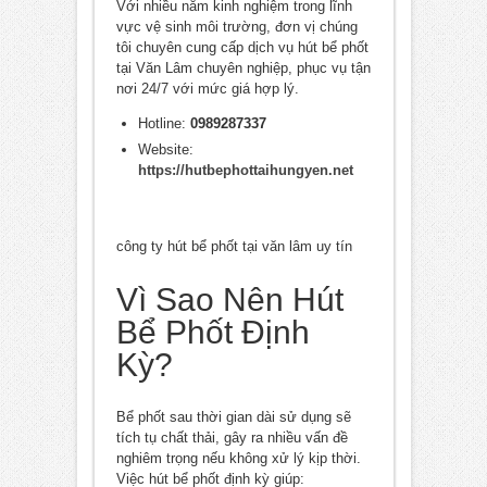
Với nhiều năm kinh nghiệm trong lĩnh
vực vệ sinh môi trường, đơn vị chúng
tôi chuyên cung cấp dịch vụ hút bể phốt
tại Văn Lâm chuyên nghiệp, phục vụ tận
nơi 24/7 với mức giá hợp lý.
Hotline:
0989287337
Website:
https://hutbephottaihungyen.net
công ty hút bể phốt tại văn lâm uy tín
Vì Sao Nên Hút
Bể Phốt Định
Kỳ?
Bể phốt sau thời gian dài sử dụng sẽ
tích tụ chất thải, gây ra nhiều vấn đề
nghiêm trọng nếu không xử lý kịp thời.
Việc hút bể phốt định kỳ giúp: