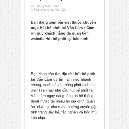
21 Tháng Năm, 2026
in
Hút bể phốt tại Văn Lâm
Bạn đang xem bài viết thuộc chuyên
mục
Hút bể phốt tại Văn Lâm
: Cám
ơn quý khách hàng đã quan tâm
website
Hút bể phốt tại bắc ninh
Bạn đang cần tìm
địa chỉ hút bể phốt
tại Văn Lâm uy tín
, làm việc nhanh
chóng, sạch sẽ và không phát sinh chi
phí? Hiện nay nhu cầu hút bể phốt tại
Văn Lâm ngày càng tăng do hệ thống
thoát nước tại nhiều hộ gia đình, quán
ăn, nhà trọ, nhà máy thường xuyên gặp
tình trạng đầy bể, tắc nghẽn và bốc mùi
khó chịu.