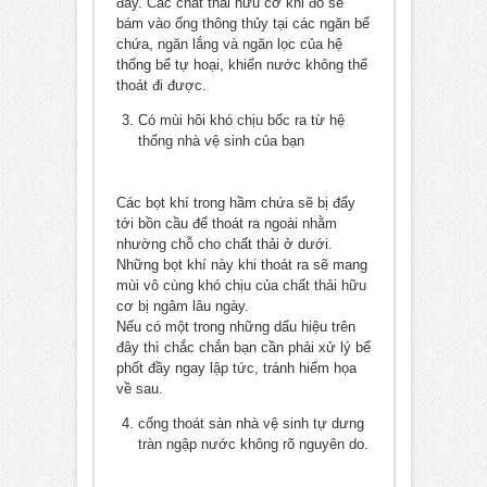
đây. Các chất thải hữu cơ khi đó sẽ
bám vào ống thông thủy tại các ngăn bể
chứa, ngăn lắng và ngăn lọc của hệ
thống bể tự hoại, khiến nước không thể
thoát đi được.
Có mùi hôi khó chịu bốc ra từ hệ
thống nhà vệ sinh của bạn
Các bọt khí trong hầm chứa sẽ bị đẩy
tới bồn cầu để thoát ra ngoài nhằm
nhường chỗ cho chất thải ở dưới.
Những bọt khí này khi thoát ra sẽ mang
mùi vô cùng khó chịu của chất thải hữu
cơ bị ngâm lâu ngày.
Nếu có một trong những dấu hiệu trên
đây thì chắc chắn bạn cần phải xử lý bể
phốt đầy ngay lập tức, tránh hiểm họa
về sau.
cống thoát sàn nhà vệ sinh tự dưng
tràn ngập nước không rõ nguyên do.