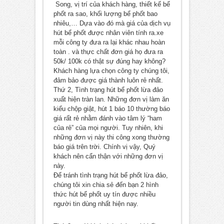
Song, vị trí của khách hàng, thiết kế bể
phốt ra sao, khối lượng bể phốt bao
nhiêu,… Dựa vào đó mà giá của dịch vụ
hút bể phốt được nhân viên tính ra.xe
mỗi công ty đưa ra lại khác nhau hoàn
toàn . và thực chất đơn giá họ đưa ra
50k/ 100k có thật sự đúng hay không?
Khách hàng lựa chọn công ty chúng tôi,
đảm bảo được giá thành luôn rẻ nhất.
Thứ 2, Tình trạng hút bể phốt lừa đảo
xuất hiện tràn lan. Những đơn vị làm ăn
kiểu chộp giật, hút 1 báo 10 thường báo
giá rất rẻ nhằm đánh vào tâm lý “ham
của rẻ” của mọi người. Tuy nhiên, khi
những đơn vị này thi công xong thường
báo giá trên trời. Chính vị vậy, Quý
khách nên cẩn thận với những đơn vị
này.
Để tránh tình trạng hút bể phốt lừa đảo,
chúng tôi xin chia sẻ đến bạn 2 hình
thức hút bể phốt uy tín được nhiều
người tin dùng nhất hiện nay.