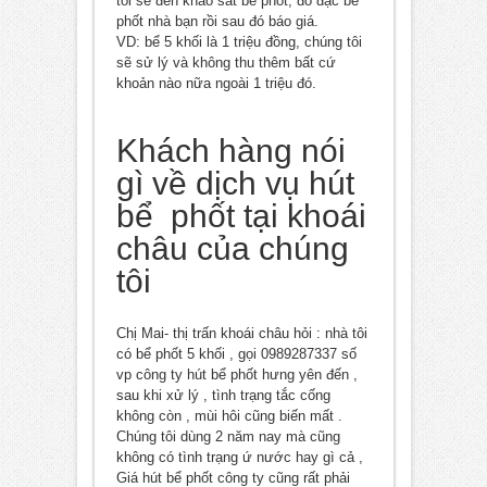
tối sẽ đến khảo sát bể phốt, đo đạc bể
phốt nhà bạn rồi sau đó báo giá.
VD: bể 5 khối là 1 triệu đồng, chúng tôi
sẽ sử lý và không thu thêm bất cứ
khoản nào nữa ngoài 1 triệu đó.
Khách hàng nói
gì về dịch vụ hút
bể phốt tại khoái
châu của chúng
tôi
Chị Mai- thị trấn khoái châu hỏi : nhà tôi
có bể phốt 5 khối , gọi 0989287337 số
vp công ty hút bể phốt hưng yên đến ,
sau khi xử lý , tình trạng tắc cống
không còn , mùi hôi cũng biến mất .
Chúng tôi dùng 2 năm nay mà cũng
không có tình trạng ứ nước hay gì cả ,
Giá hút bể phốt công ty cũng rất phải