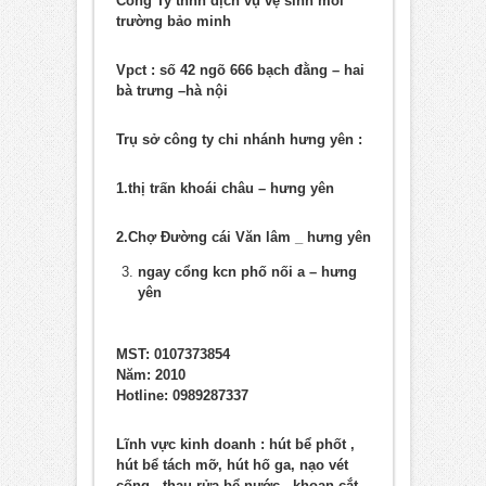
Công Ty tnhh dịch vụ vệ sinh môi
trường bảo minh
Vpct : số 42 ngõ 666 bạch đằng – hai
bà trưng –hà nội
Trụ sở công ty chi nhánh hưng yên :
1.thị trấn khoái châu – hưng yên
2.Chợ Đường cái Văn lâm _ hưng yên
ngay cổng kcn phố nối a – hưng
yên
MST: 0107373854
Năm: 2010
Hotline:
0989287337
Lĩnh vực kinh doanh : hút bể phốt ,
hút bể tách mỡ, hút hố ga, nạo vét
cống , thau rửa bể nước , khoan cắt