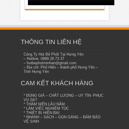
THÔNG TIN LIÊN HỆ
Công Ty Hút Bể Phốt Tại Hưng Yên
– Hotline: 0989.28.73.37
– hutbephotminhan@gmail.com
– Địa chỉ: Phố Hiến – thành phố Hưng Yên –
Tỉnh Hưng Yên
CAM KẾT KHÁCH HÀNG
* ĐÚNG GIÁ – CHẤT LƯỢNG – UY TÍN- PHỤC
VỤ 24/7
* THÂM NIÊN LÂU NĂM
* LÀM VIỆC NGHIÊM TÚC
* THIẾT BỊ HIỆN ĐẠI
* NHANH – SẠCH – GỌN GÀNG – ĐẢM BẢO
VỆ SINH