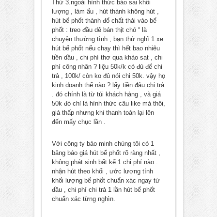
Thứ 3.ngoài hình thức báo sai khối
lượng , làm ẩu , hút thành không hút ,
hút bể phốt thành đổ chất thải vào bể
phốt : treo đầu dê bán thịt chó “ là
chuyện thường tình , bạn thử nghĩ 1 xe
hút bể phốt nếu chạy thì hết bao nhiêu
tiền dầu , chi phí thơ qua khảo sat , chi
phí công nhân ? liệu 50k/k có đủ để chi
trả , 100k/ còn ko đủ nói chi 50k. vậy họ
kinh doanh thế nào ? lấy tiền đâu chi trả
. đó chính là từ túi khách hàng , và giá
50k đó chỉ là hình thức câu like mà thôi,
giá thấp nhưng khi thanh toán lại lên
đến mấy chục lần .
Với công ty bảo minh chúng tôi có 1
bảng báo giá hút bể phốt rõ ràng nhất ,
không phát sinh bất kể 1 chi phí nào .
nhận hút theo khối , ước lượng tính
khối lượng bể phốt chuẩn xác ngay từ
đầu , chi phí chi trả 1 lần hút bể phốt
chuẩn xác từng nghìn.