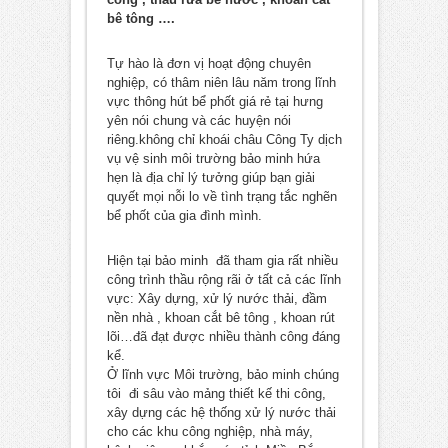
bê tông ….
Tự hào là đơn vị hoạt động chuyên
nghiệp, có thâm niên lâu năm trong lĩnh
vực thông hút bể phốt giá rẻ tại hưng
yên nói chung và các huyện nói
riêng.không chỉ khoái châu Công Ty dịch
vụ vệ sinh môi trường bảo minh hứa
hẹn là địa chỉ lý tưởng giúp bạn giải
quyết mọi nỗi lo về tình trạng tắc nghẽn
bể phốt của gia đình mình.
Hiện tại bảo minh đã tham gia rất nhiều
công trình thầu rộng rãi ở tất cả các lĩnh
vực: Xây dựng, xử lý nước thải, đầm
nền nhà , khoan cắt bê tông , khoan rút
lõi…đã đạt được nhiều thành công đáng
kể.
Ở lĩnh vực Môi trường, bảo minh chúng
tôi đi sâu vào mảng thiết kế thi công,
xây dựng các hệ thống xử lý nước thải
cho các khu công nghiệp, nhà máy,