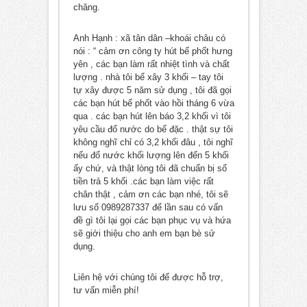
chăng.
Anh Hạnh : xã tân dân –khoái châu có
nói : “ cảm ơn công ty hút bể phốt hưng
yên , các bạn làm rất nhiệt tình và chất
lượng . nhà tôi bể xây 3 khối – tay tôi
tự xây được 5 năm sử dụng , tôi đã gọi
các bạn hút bể phốt vào hồi tháng 6 vừa
qua . các bạn hút lên báo 3,2 khối vì tôi
yêu cầu đổ nước do bể đặc . thật sự tôi
không nghĩ chỉ có 3,2 khối đâu , tôi nghĩ
nếu đổ nước khối lượng lên đến 5 khối
ấy chứ, và thật lòng tôi đã chuẩn bị số
tiền trả 5 khối .các bạn làm việc rất
chân thật , cảm ơn các bạn nhé, tôi sẽ
lưu số 0989287337 để lần sau có vấn
đề gì tôi lại gọi các bạn phục vụ và hứa
sẽ giới thiệu cho anh em bạn bè sử
dụng.
Liên hệ với chúng tôi để được hỗ trợ,
tư vấn miễn phí!