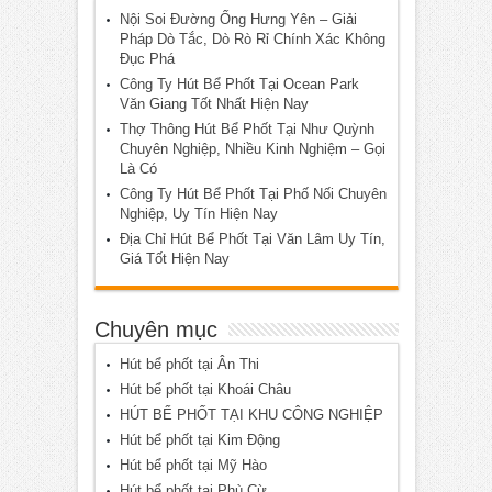
Nội Soi Đường Ống Hưng Yên – Giải
Pháp Dò Tắc, Dò Rò Rỉ Chính Xác Không
Đục Phá
Công Ty Hút Bể Phốt Tại Ocean Park
Văn Giang Tốt Nhất Hiện Nay
Thợ Thông Hút Bể Phốt Tại Như Quỳnh
Chuyên Nghiệp, Nhiều Kinh Nghiệm – Gọi
Là Có
Công Ty Hút Bể Phốt Tại Phố Nối Chuyên
Nghiệp, Uy Tín Hiện Nay
Địa Chỉ Hút Bể Phốt Tại Văn Lâm Uy Tín,
Giá Tốt Hiện Nay
Chuyên mục
Hút bể phốt tại Ân Thi
Hút bể phốt tại Khoái Châu
HÚT BỂ PHỐT TẠI KHU CÔNG NGHIỆP
Hút bể phốt tại Kim Động
Hút bể phốt tại Mỹ Hào
Hút bể phốt tại Phù Cừ