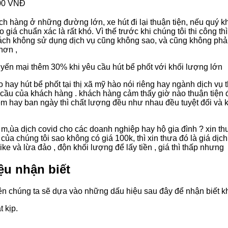
00 VNĐ
ch hàng ở những đường lớn, xe hút đi lại thuận tiện, nếu quý k
iá chuẩn xác là rất khó. Vì thế trước khi chúng tôi thi công th
ách không sử dụng dịch vụ cũng không sao, và cũng không phải 
hơn ,
uyến mại thêm 30% khi yêu cầu hút bể phốt với khối lượng lớn
 hay hút bể phốt tại thị xã mỹ hào nói riêng hay ngành dịch vụ t
 cầu của khách hàng . khách hàng cảm thấy giờ nào thuận tiện để
 đem hay ban ngày thì chất lượng đều như nhau đều tuyệt đối 
 m,ùa dịch covid cho các doanh nghiệp hay hộ gia đình ? xin t
của chúng tôi sao không có giá 100k, thì xin thưa đó là giá dị
like và lừa đảo , độn khối lượng để lấy tiền , giá thì thấp nhưng
ệu nhận biết
ên chúng ta sẽ dựa vào những dấu hiệu sau đây để nhận biết kh
 kịp.