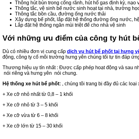
Thông hút bùn trong cống rãnh, hút hố gas định kỳ, nạo
Thông tắc, vệ sinh bể nước sinh hoạt tại nhà, trường họ
Thông tắc bồn cầu, đường ống nước thải
Xây dựng bể phốt, lắp đặt hệ thống đường ống nước, hệ
Lắp đặt hệ thống ngăn mùi triệt để cho nhà vệ sinh
Với những ưu điểm của công ty hút bể
Dù có nhiều đơn vị cung cấp
dịch vụ hút bể phốt tại hưng y
động, công ty cổ môi trường hưng yên chúng tối tự tin đáp ứng
Thương hiệu uy tín nhất : Được cấp phép hoạt động và sau nh
nói riêng và hưng yên nói chung.
Hệ thống xe hút bể phốt:
, chúng tôi trang bị đầy đủ các loạ
+ Xe cỡ nhỏ nhất từ 0,8 – 1 khối
+ Xe cỡ nhỏ từ 3 – 5 khối
+ Xe cỡ vừa từ 6 – 8 khối
+ Xe cỡ lớn từ 15 – 30 khối