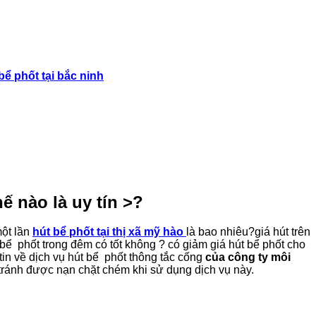
bể phốt tại bắc ninh
ế nào là uy tín >?
một lần
hút bể phốt tại thị xã mỹ hào
là bao nhiêu?giá hút trên
 bể phốt trong đêm có tốt không ? có giảm giá hút bể phốt cho
tin về dịch vụ hút bể phốt thông tắc cống
của công ty môi
 tránh được nạn chặt chém khi sử dụng dịch vụ này.