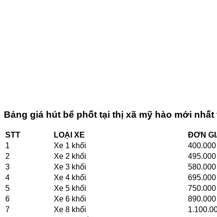
Bảng giá hút bể phốt tại thị xã mỹ hào mới nhất
STT
LOẠI XE
ĐƠN GI
1
Xe 1 khối
400.00
2
Xe 2 khối
495.00
3
Xe 3 khối
580.00
4
Xe 4 khối
695.00
5
Xe 5 khối
750.00
6
Xe 6 khối
890.00
7
Xe 8 khối
1.100.0