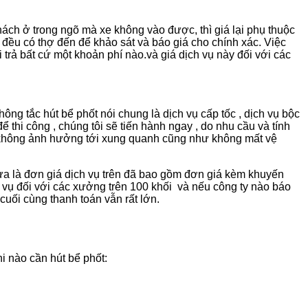
hách ở trong ngõ mà xe không vào được, thì giá lại phụ thuộc
ì đều có thợ đến để khảo sát và báo giá cho chính xác. Việc
trả bất cứ một khoản phí nào.và giá dịch vụ này đối với các
hông tắc hút bể phốt nói chung là dịch vụ cấp tốc , dịch vụ bộc
 thi công , chúng tôi sẽ tiến hành ngay , do nhu cầu và tính
và không ảnh hưởng tới xung quanh cũng như không mất vệ
hưa là đơn giá dịch vụ trên đã bao gồm đơn giá kèm khuyến
ch vụ đối với các xưởng trên 100 khối và nếu công ty nào báo
 cuối cùng thanh toán vẫn rất lớn.
i nào cần hút bể phốt: