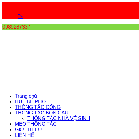
">
0989287337
Trang chủ
HÚT BỂ PHỐT
THÔNG TẮC CỐNG
THÔNG TẮC BỒN CẦU
THÔNG TẮC NHÀ VỆ SINH
MẸO THÔNG TẮC
GIỚI THIỆU
LIÊN HỆ