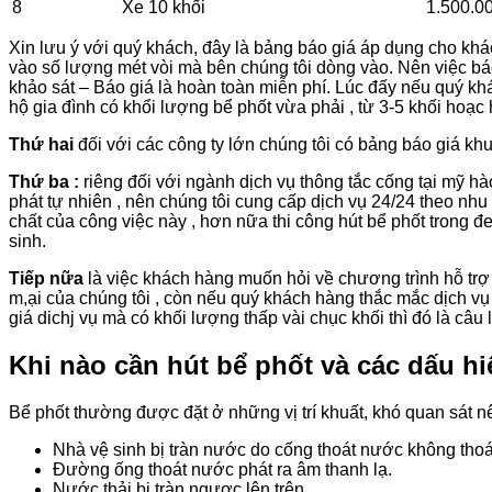
8
Xe 10 khối
1.500.0
Xin lưu ý với quý khách, đây là bảng báo giá áp dụng cho khá
vào số lượng mét vòi mà bên chúng tôi dòng vào. Nên việc báo g
khảo sát – Báo giá là hoàn toàn miễn phí. Lúc đấy nếu quý kh
hộ gia đình có khổi lượng bể phốt vừa phải , từ 3-5 khối hoạc 
Thứ hai
đối với các công ty lớn chúng tôi có bảng báo giá kh
Thứ ba :
riêng đối với ngành dịch vụ thông tắc cống tại mỹ hào
phát tự nhiên , nên chúng tôi cung cấp dịch vụ 24/24 theo nhu
chất của công việc này , hơn nữa thi công hút bể phốt trong
sinh.
Tiếp nữa
là việc khách hàng muốn hỏi về chương trình hỗ trợ
m,ại của chúng tôi , còn nếu quý khách hàng thắc mắc dịch vụ 
giá dichj vụ mà có khối lượng thấp vài chục khối thì đó là câu 
Khi nào cần hút bể phốt và các dấu hi
Bể phốt thường được đặt ở những vị trí khuất, khó quan sát n
Nhà vệ sinh bị tràn nước do cống thoát nước không thoát
Đường ống thoát nước phát ra âm thanh lạ.
Nước thải bị tràn ngược lên trên.