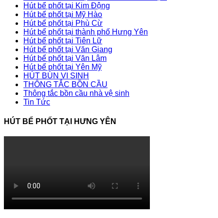
Hút bể phốt tại Kim Động
Hút bể phốt tại Mỹ Hào
Hút bể phốt tại Phù Cừ
Hút bể phốt tại thành phố Hưng Yên
Hút bể phốt tại Tiên Lữ
Hút bể phốt tại Văn Giang
Hút bể phốt tại Văn Lâm
Hút bể phốt tại Yên Mỹ
HÚT BÙN VI SINH
THÔNG TẮC BỒN CẦU
Thông tắc bồn cầu nhà vệ sinh
Tin Tức
HÚT BỂ PHỐT TẠI HƯNG YÊN