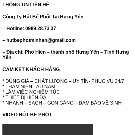
THÔNG TIN LIÊN HỆ
Công Ty Hút Bể Phốt Tại Hưng Yên
– Hotline: 0989.28.73.37
– hutbephotminhan@gmail.com
– Địa chỉ: Phố Hiến – thành phố Hưng Yên – Tỉnh Hưng
Yên
CAM KẾT KHÁCH HÀNG
* ĐÚNG GIÁ – CHẤT LƯỢNG – UY TÍN- PHỤC VỤ 24/7
* THÂM NIÊN LÂU NĂM
* LÀM VIỆC NGHIÊM TÚC
* THIẾT BỊ HIỆN ĐẠI
* NHANH – SẠCH – GỌN GÀNG – ĐẢM BẢO VỆ SINH
VIDEO HÚT BỂ PHỐT