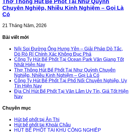
Thợ Thông Hút Bể Phốt Tại Như Quỳnh
Chuyên Nghiệp, Nhiều Kinh Nghiệm – Gọi Là
Có
21 Tháng Năm, 2026
Bài viết mới
Nội Soi Đường Ống Hưng Yên – Giải Pháp Dò Tắc,
Dò Rò Rỉ Chính Xác Không Đục Phá
Công Ty Hút Bể Phốt Tại Ocean Park Văn Giang Tốt
Nhất Hiện Nay
Thợ Thông Hút Bể Phốt Tại Như Quỳnh Chuyên
Nghiệp, Nhiều Kinh Nghiệm – Gọi Là Có
Công Ty Hút Bể Phốt Tại Phố Nối Chuyên Nghiệp, Uy
Tín Hiện Nay
Địa Chỉ Hút Bể Phốt Tại Văn Lâm Uy Tín, Giá Tốt Hiện
Nay
Chuyên mục
Hút bể phốt tại Ân Thi
Hút bể phốt tại Khoái Châu
HÚT BỂ PHỐT TẠI KHU CÔNG NGHIỆP