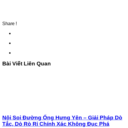
Share !
Bài Viết Liên Quan
Nội Soi Đường Ống Hưng Yên – Giải Pháp Dò
Tắc, Dò Rò Rỉ Chính Xác Không Đục Phá