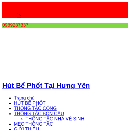
">
0989287337
Hút Bể Phốt Tại Hưng Yên
Trang chủ
HÚT BỂ PHỐT
THÔNG TẮC CỐNG
THÔNG TẮC BỒN CẦU
THÔNG TẮC NHÀ VỆ SINH
MẸO THÔNG TẮC
GIỚI THIỆU