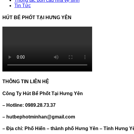
Thông tắc bồn cầu nhà vệ sinh
Tin Tức
HÚT BỂ PHỐT TẠI HƯNG YÊN
THÔNG TIN LIÊN HỆ
Công Ty Hút Bể Phốt Tại Hưng Yên
– Hotline: 0989.28.73.37
– hutbephotminhan@gmail.com
– Địa chỉ: Phố Hiến – thành phố Hưng Yên – Tỉnh Hưng Y