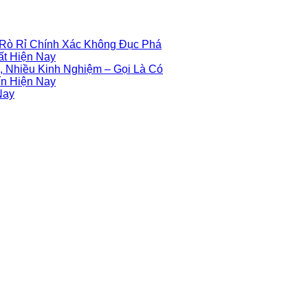
 Rò Rỉ Chính Xác Không Đục Phá
ất Hiện Nay
 Nhiều Kinh Nghiệm – Gọi Là Có
ín Hiện Nay
Nay