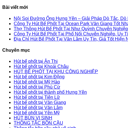
Bài viết mới
Nội Soi Đường Ống Hưng Yên – Giải Pháp Dò Tắc, Dò
Công Ty Hút Bể Phốt Tại Ocean Park Văn Giang Tốt Nh
Thợ Thông Hút Bể Phốt Tại Như Quỳnh Chuyên Nghiệp,
Công Ty Hút Bể Phốt Tại Phố Nối Chuyên Nghiệp, Uy T
Địa Chỉ Hút Bể Phốt Tại Văn Lâm Uy Tín, Giá Tốt Hiện 
Chuyên mục
Hút bể phốt tại Ân Thi
Hút bể phốt tại Khoái Châu
HÚT BỂ PHỐT TẠI KHU CÔNG NGHIỆP
Hút bể phốt tại Kim Động
Hút bể phốt tại Mỹ Hào
Hút bể phốt tại Phù Cừ
Hút bể phốt tại thành phố Hưng Yên
Hút bể phốt tại Tiên Lữ
Hút bể phốt tại Văn Giang
Hút bể phốt tại Văn Lâm
Hút bể phốt tại Yên Mỹ
HÚT BÙN VI SINH
THÔNG TẮC BỒN CẦU