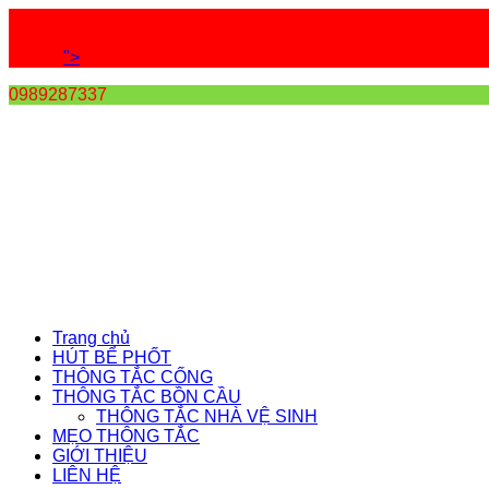
">
0989287337
Trang chủ
HÚT BỂ PHỐT
THÔNG TẮC CỐNG
THÔNG TẮC BỒN CẦU
THÔNG TẮC NHÀ VỆ SINH
MẸO THÔNG TẮC
GIỚI THIỆU
LIÊN HỆ