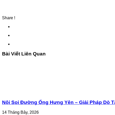
Share !
Bài Viết Liên Quan
Nội Soi Đường Ống Hưng Yên – Giải Pháp Dò T
14 Tháng Bảy, 2026