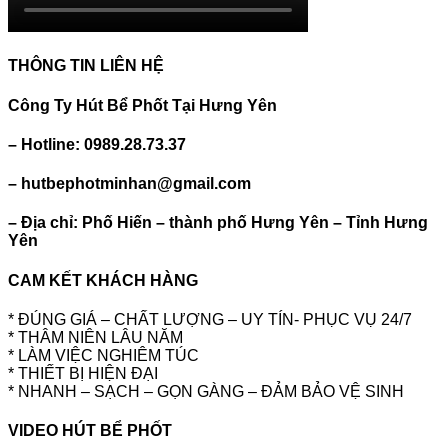
THÔNG TIN LIÊN HỆ
Công Ty Hút Bể Phốt Tại Hưng Yên
– Hotline: 0989.28.73.37
– hutbephotminhan@gmail.com
– Địa chỉ: Phố Hiến – thành phố Hưng Yên – Tỉnh Hưng
Yên
CAM KẾT KHÁCH HÀNG
* ĐÚNG GIÁ – CHẤT LƯỢNG – UY TÍN- PHỤC VỤ 24/7
* THÂM NIÊN LÂU NĂM
* LÀM VIỆC NGHIÊM TÚC
* THIẾT BỊ HIỆN ĐẠI
* NHANH – SẠCH – GỌN GÀNG – ĐẢM BẢO VỆ SINH
VIDEO HÚT BỂ PHỐT