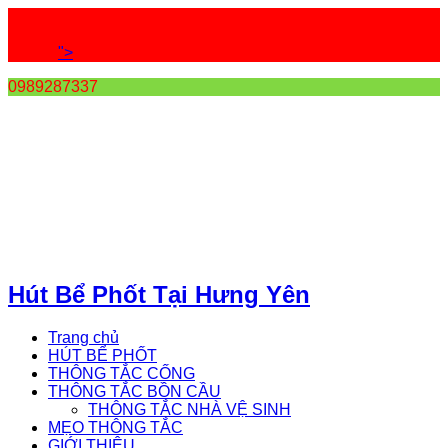
">
0989287337
Hút Bể Phốt Tại Hưng Yên
Trang chủ
HÚT BỂ PHỐT
THÔNG TẮC CỐNG
THÔNG TẮC BỒN CẦU
THÔNG TẮC NHÀ VỆ SINH
MẸO THÔNG TẮC
GIỚI THIỆU