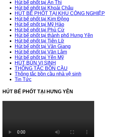
Hút bể phốt tại Ân Thi
Hút bể phốt tại Khoái Châu
HÚT BỂ PHỐT TẠI KHU CÔNG NGHIỆP
Hút bể phốt tại Kim Động
Hút bể phốt tại Mỹ Hào
Hút bể phốt tại Phù Cừ
Hút bể phốt tại thành phố Hưng Yên
Hút bể phốt tại Tiên Lữ
Hút bể phốt tại Văn Giang
Hút bể phốt tại Văn Lâm
Hút bể phốt tại Yên Mỹ
HÚT BÙN VI SINH
THÔNG TẮC BỒN CẦU
Thông tắc bồn cầu nhà vệ sinh
Tin Tức
HÚT BỂ PHỐT TẠI HƯNG YÊN