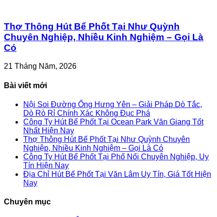
Thợ Thông Hút Bể Phốt Tại Như Quỳnh
Chuyên Nghiệp, Nhiều Kinh Nghiệm – Gọi Là
Có
21 Tháng Năm, 2026
Bài viết mới
Nội Soi Đường Ống Hưng Yên – Giải Pháp Dò Tắc,
Dò Rò Rỉ Chính Xác Không Đục Phá
Công Ty Hút Bể Phốt Tại Ocean Park Văn Giang Tốt
Nhất Hiện Nay
Thợ Thông Hút Bể Phốt Tại Như Quỳnh Chuyên
Nghiệp, Nhiều Kinh Nghiệm – Gọi Là Có
Công Ty Hút Bể Phốt Tại Phố Nối Chuyên Nghiệp, Uy
Tín Hiện Nay
Địa Chỉ Hút Bể Phốt Tại Văn Lâm Uy Tín, Giá Tốt Hiện
Nay
Chuyên mục