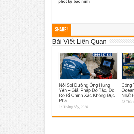
phốt tại bắc ninh
Share !
Bài Viết Liên Quan
Nội Soi Đường Ống Hưng
Công T
Yên – Giải Pháp Dò Tắc, Dò
Ocean
Rò Rỉ Chính Xác Không Đục
Nhất 
Phá
22 Thán
14 Tháng Bảy, 2026