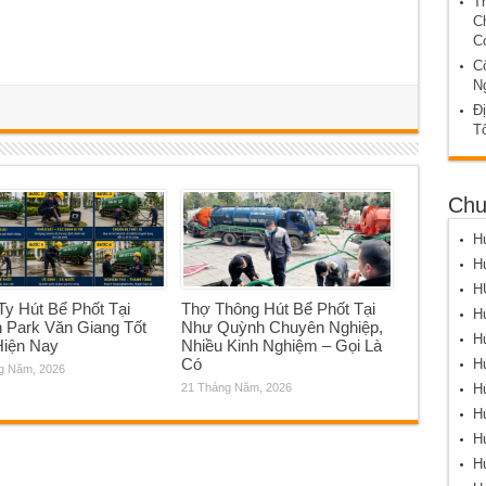
T
C
C
C
N
Đị
T
Chu
Hú
Hú
H
y Hút Bể Phốt Tại
Thợ Thông Hút Bể Phốt Tại
Hú
 Park Văn Giang Tốt
Như Quỳnh Chuyên Nghiệp,
Hú
Hiện Nay
Nhiều Kinh Nghiệm – Gọi Là
Có
Hú
g Năm, 2026
Hú
21 Tháng Năm, 2026
Hú
Hú
Hú