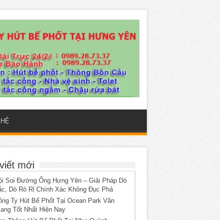
 HỆ
viết mới
ội Soi Đường Ống Hưng Yên – Giải Pháp Dò
ắc, Dò Rò Rỉ Chính Xác Không Đục Phá
ông Ty Hút Bể Phốt Tại Ocean Park Văn
iang Tốt Nhất Hiện Nay