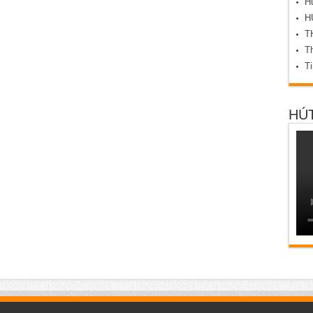
Hú
H
T
Th
T
HÚT