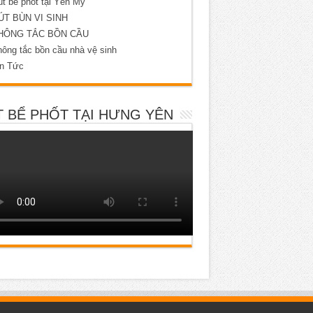
t bể phốt tại Yên Mỹ
ÚT BÙN VI SINH
HÔNG TẮC BỒN CẦU
ông tắc bồn cầu nhà vệ sinh
in Tức
 BỂ PHỐT TẠI HƯNG YÊN