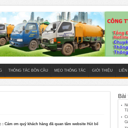
G
THÔNG TẮC BỒN CẦU
MẸO THÔNG TẮC
GIỚI THIỆU
LIÊN
Bài 
N
T
C
G
ục
: Cám ơn quý khách hàng đã quan tâm website
Hút bể