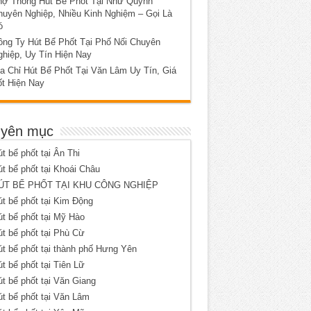
hợ Thông Hút Bể Phốt Tại Như Quỳnh
huyên Nghiệp, Nhiều Kinh Nghiệm – Gọi Là
ó
ông Ty Hút Bể Phốt Tại Phố Nối Chuyên
ghiệp, Uy Tín Hiện Nay
a Chỉ Hút Bể Phốt Tại Văn Lâm Uy Tín, Giá
ốt Hiện Nay
yên mục
t bể phốt tại Ân Thi
t bể phốt tại Khoái Châu
ÚT BỂ PHỐT TẠI KHU CÔNG NGHIỆP
t bể phốt tại Kim Động
t bể phốt tại Mỹ Hào
t bể phốt tại Phù Cừ
t bể phốt tại thành phố Hưng Yên
t bể phốt tại Tiên Lữ
t bể phốt tại Văn Giang
t bể phốt tại Văn Lâm