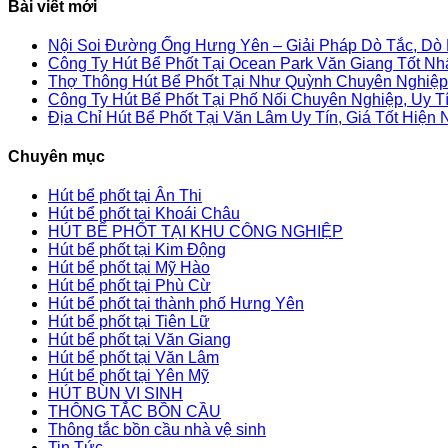
Bài viết mới
Nội Soi Đường Ống Hưng Yên – Giải Pháp Dò Tắc, Dò
Công Ty Hút Bể Phốt Tại Ocean Park Văn Giang Tốt Nh
Thợ Thông Hút Bể Phốt Tại Như Quỳnh Chuyên Nghiệp,
Công Ty Hút Bể Phốt Tại Phố Nối Chuyên Nghiệp, Uy T
Địa Chỉ Hút Bể Phốt Tại Văn Lâm Uy Tín, Giá Tốt Hiện 
Chuyên mục
Hút bể phốt tại Ân Thi
Hút bể phốt tại Khoái Châu
HÚT BỂ PHỐT TẠI KHU CÔNG NGHIỆP
Hút bể phốt tại Kim Động
Hút bể phốt tại Mỹ Hào
Hút bể phốt tại Phù Cừ
Hút bể phốt tại thành phố Hưng Yên
Hút bể phốt tại Tiên Lữ
Hút bể phốt tại Văn Giang
Hút bể phốt tại Văn Lâm
Hút bể phốt tại Yên Mỹ
HÚT BÙN VI SINH
THÔNG TẮC BỒN CẦU
Thông tắc bồn cầu nhà vệ sinh
Tin Tức