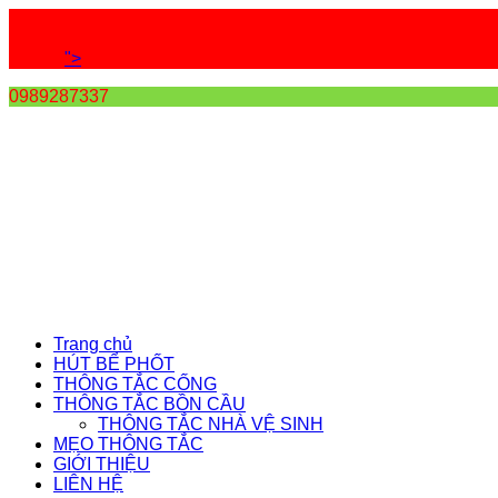
">
0989287337
Trang chủ
HÚT BỂ PHỐT
THÔNG TẮC CỐNG
THÔNG TẮC BỒN CẦU
THÔNG TẮC NHÀ VỆ SINH
MẸO THÔNG TẮC
GIỚI THIỆU
LIÊN HỆ