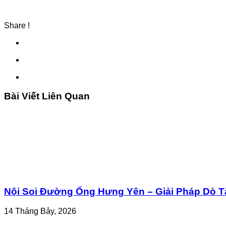
Share !
Bài Viết Liên Quan
Nội Soi Đường Ống Hưng Yên – Giải Pháp Dò T
14 Tháng Bảy, 2026