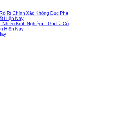
 Rò Rỉ Chính Xác Không Đục Phá
ất Hiện Nay
 Nhiều Kinh Nghiệm – Gọi Là Có
ín Hiện Nay
Nay