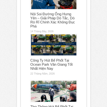
Nội Soi Đường Ống Hưng
Yên – Giải Pháp Dò Tắc, Dò
Rò Rỉ Chính Xác Không Đục
Phá
14 Tháng Bảy, 2026
Công Ty Hút Bể Phốt Tại
Ocean Park Văn Giang Tốt
Nhất Hiện Nay
22 Tháng Năm, 2026
Thợ Thông Hút Bể Phốt Tại