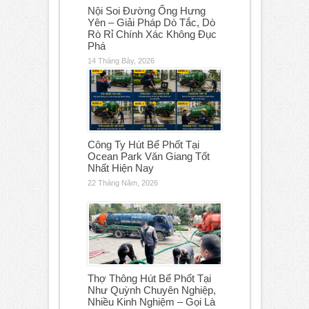
Nội Soi Đường Ống Hưng
Yên – Giải Pháp Dò Tắc, Dò
Rò Rỉ Chính Xác Không Đục
Phá
14 Tháng Bảy, 2026
Công Ty Hút Bể Phốt Tại
Ocean Park Văn Giang Tốt
Nhất Hiện Nay
22 Tháng Năm, 2026
Thợ Thông Hút Bể Phốt Tại
Như Quỳnh Chuyên Nghiệp,
Nhiều Kinh Nghiệm – Gọi Là