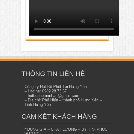
THÔNG TIN LIÊN HỆ
Công Ty Hút Bể Phốt Tại Hưng Yên
– Hotline: 0989.28.73.37
– hutbephotminhan@gmail.com
– Địa chỉ: Phố Hiến – thành phố Hưng Yên –
Tỉnh Hưng Yên
CAM KẾT KHÁCH HÀNG
* ĐÚNG GIÁ – CHẤT LƯỢNG – UY TÍN- PHỤC
VỤ 24/7