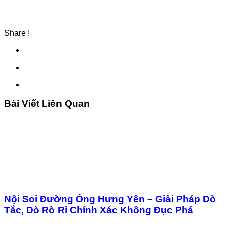
Share !
Bài Viết Liên Quan
Nội Soi Đường Ống Hưng Yên – Giải Pháp Dò
Tắc, Dò Rò Rỉ Chính Xác Không Đục Phá