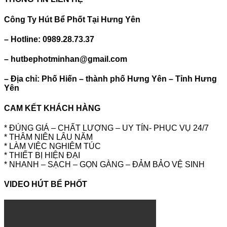
Công Ty Hút Bể Phốt Tại Hưng Yên
– Hotline: 0989.28.73.37
– hutbephotminhan@gmail.com
– Địa chỉ: Phố Hiến – thành phố Hưng Yên – Tỉnh Hưng
Yên
CAM KẾT KHÁCH HÀNG
* ĐÚNG GIÁ – CHẤT LƯỢNG – UY TÍN- PHỤC VỤ 24/7
* THÂM NIÊN LÂU NĂM
* LÀM VIỆC NGHIÊM TÚC
* THIẾT BỊ HIỆN ĐẠI
* NHANH – SẠCH – GỌN GÀNG – ĐẢM BẢO VỆ SINH
VIDEO HÚT BỂ PHỐT