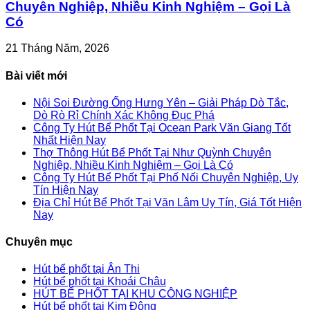
Chuyên Nghiệp, Nhiều Kinh Nghiệm – Gọi Là
Có
21 Tháng Năm, 2026
Bài viết mới
Nội Soi Đường Ống Hưng Yên – Giải Pháp Dò Tắc,
Dò Rò Rỉ Chính Xác Không Đục Phá
Công Ty Hút Bể Phốt Tại Ocean Park Văn Giang Tốt
Nhất Hiện Nay
Thợ Thông Hút Bể Phốt Tại Như Quỳnh Chuyên
Nghiệp, Nhiều Kinh Nghiệm – Gọi Là Có
Công Ty Hút Bể Phốt Tại Phố Nối Chuyên Nghiệp, Uy
Tín Hiện Nay
Địa Chỉ Hút Bể Phốt Tại Văn Lâm Uy Tín, Giá Tốt Hiện
Nay
Chuyên mục
Hút bể phốt tại Ân Thi
Hút bể phốt tại Khoái Châu
HÚT BỂ PHỐT TẠI KHU CÔNG NGHIỆP
Hút bể phốt tại Kim Động