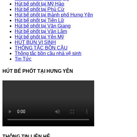
Hút bể phốt tại Mỹ Hào
Hút bể phốt tại Phù Cừ
Hút bể phốt tại thành phố Hưng Yên
Hút bể phốt tại Tiên Lữ
Hút bể phốt tại Văn Giang
Hút bể phốt tại Văn Lâm
Hút bể phốt tại Yên Mỹ
HÚT BÙN VI SINH
THÔNG TẮC BỒN CẦU
Thông tắc bồn cầu nhà vệ sinh
Tin Tức
HÚT BỂ PHỐT TẠI HƯNG YÊN
THÔNG TIN LIÊN HỆ