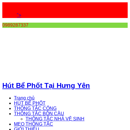
">
0989287337
Hút Bể Phốt Tại Hưng Yên
Trang chủ
HÚT BỂ PHỐT
THÔNG TẮC CỐNG
THÔNG TẮC BỒN CẦU
THÔNG TẮC NHÀ VỆ SINH
MẸO THÔNG TẮC
GIỚI THIỆU