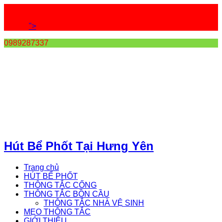
">
0989287337
Hút Bể Phốt Tại Hưng Yên
Trang chủ
HÚT BỂ PHỐT
THÔNG TẮC CỐNG
THÔNG TẮC BỒN CẦU
THÔNG TẮC NHÀ VỆ SINH
MẸO THÔNG TẮC
GIỚI THIỆU