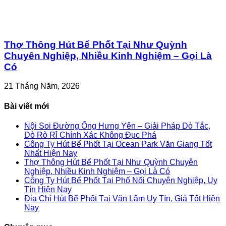
Thợ Thông Hút Bể Phốt Tại Như Quỳnh
Chuyên Nghiệp, Nhiều Kinh Nghiệm – Gọi Là
Có
21 Tháng Năm, 2026
Bài viết mới
Nội Soi Đường Ống Hưng Yên – Giải Pháp Dò Tắc,
Dò Rò Rỉ Chính Xác Không Đục Phá
Công Ty Hút Bể Phốt Tại Ocean Park Văn Giang Tốt
Nhất Hiện Nay
Thợ Thông Hút Bể Phốt Tại Như Quỳnh Chuyên
Nghiệp, Nhiều Kinh Nghiệm – Gọi Là Có
Công Ty Hút Bể Phốt Tại Phố Nối Chuyên Nghiệp, Uy
Tín Hiện Nay
Địa Chỉ Hút Bể Phốt Tại Văn Lâm Uy Tín, Giá Tốt Hiện
Nay