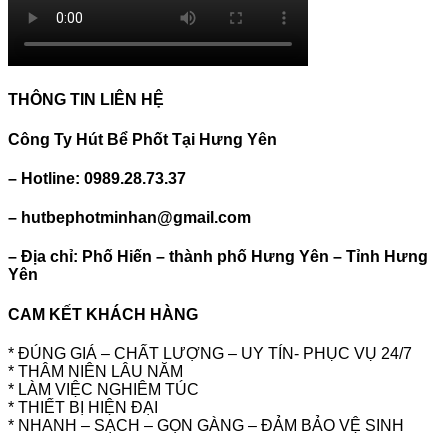
THÔNG TIN LIÊN HỆ
Công Ty Hút Bể Phốt Tại Hưng Yên
– Hotline: 0989.28.73.37
– hutbephotminhan@gmail.com
– Địa chỉ: Phố Hiến – thành phố Hưng Yên – Tỉnh Hưng
Yên
CAM KẾT KHÁCH HÀNG
* ĐÚNG GIÁ – CHẤT LƯỢNG – UY TÍN- PHỤC VỤ 24/7
* THÂM NIÊN LÂU NĂM
* LÀM VIỆC NGHIÊM TÚC
* THIẾT BỊ HIỆN ĐẠI
* NHANH – SẠCH – GỌN GÀNG – ĐẢM BẢO VỆ SINH