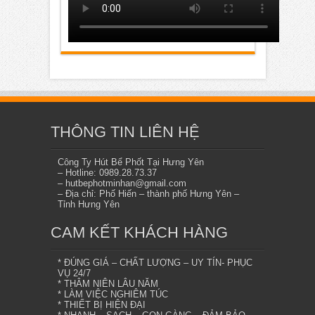
THÔNG TIN LIÊN HỆ
Công Ty Hút Bể Phốt Tại Hưng Yên
– Hotline: 0989.28.73.37
– hutbephotminhan@gmail.com
– Địa chỉ: Phố Hiến – thành phố Hưng Yên –
Tỉnh Hưng Yên
CAM KẾT KHÁCH HÀNG
* ĐÚNG GIÁ – CHẤT LƯỢNG – UY TÍN- PHỤC
VỤ 24/7
* THÂM NIÊN LÂU NĂM
* LÀM VIỆC NGHIÊM TÚC
* THIẾT BỊ HIỆN ĐẠI