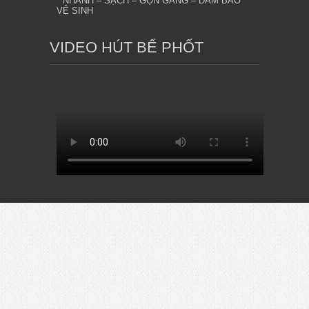
* NHANH – SẠCH – GỌN GÀNG – ĐẢM BẢO
VỆ SINH
VIDEO HÚT BỂ PHỐT