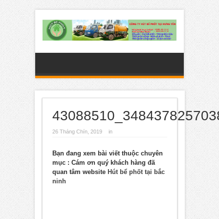
43088510_348437825703
26 Tháng Chín, 2019
in
Bạn đang xem bài viết thuộc chuyên
mục
: Cám ơn quý khách hàng đã
quan tâm website
Hút bể phốt tại bắc
ninh