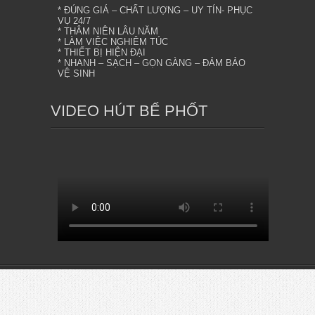
* ĐÚNG GIÁ – CHẤT LƯỢNG – UY TÍN- PHỤC
VỤ 24/7
* THÂM NIÊN LÂU NĂM
* LÀM VIỆC NGHIÊM TÚC
* THIẾT BỊ HIỆN ĐẠI
* NHANH – SẠCH – GỌN GÀNG – ĐẢM BẢO
VỆ SINH
VIDEO HÚT BỂ PHỐT