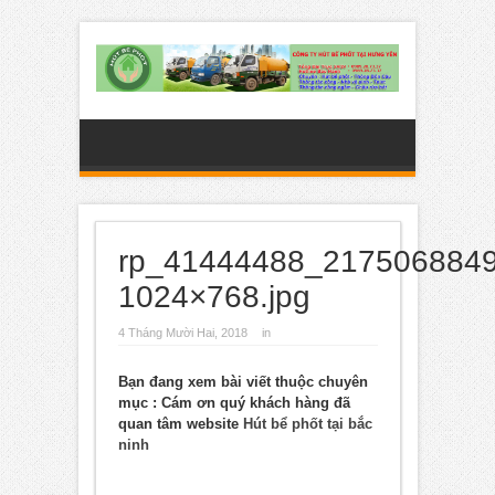
rp_41444488_217506884
1024×768.jpg
4 Tháng Mười Hai, 2018
in
Bạn đang xem bài viết thuộc chuyên
mục
: Cám ơn quý khách hàng đã
quan tâm website
Hút bể phốt tại bắc
ninh