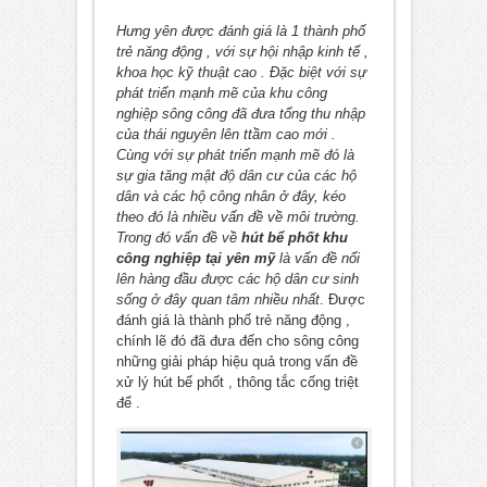
Hưng yên được đánh giá là 1 thành phố
trẻ năng động , với sự hội nhập kinh tế ,
khoa học kỹ thuật cao . Đặc biệt với sự
phát triển mạnh mẽ của khu công
nghiệp sông công đã đưa tổng thu nhập
của thái nguyên lên ttầm cao mới .
Cùng với sự phát triển mạnh mẽ đó là
sự gia tăng mật độ dân cư của các hộ
dân và các hộ công nhân ở đây, kéo
theo đó là nhiều vấn đề về môi trường.
Trong đó vấn đề về
hút bể phốt khu
công nghiệp tại yên mỹ
là vấn đề nổi
lên hàng đầu được các hộ dân cư sinh
sống ở đây quan tâm nhiều nhất
. Được
đánh giá là thành phố trẻ năng động ,
chính lẽ đó đã đưa đến cho sông công
những giải pháp hiệu quả trong vấn đề
xử lý hút bể phốt , thông tắc cống triệt
để .