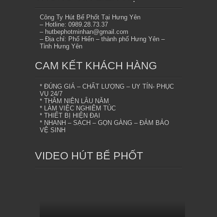
Công Ty Hút Bể Phốt Tại Hưng Yên
– Hotline: 0989.28.73.37
– hutbephotminhan@gmail.com
– Địa chỉ: Phố Hiến – thành phố Hưng Yên –
Tỉnh Hưng Yên
CAM KẾT KHÁCH HÀNG
* ĐÚNG GIÁ – CHẤT LƯỢNG – UY TÍN- PHỤC
VỤ 24/7
* THÂM NIÊN LÂU NĂM
* LÀM VIỆC NGHIÊM TÚC
* THIẾT BỊ HIỆN ĐẠI
* NHANH – SẠCH – GỌN GÀNG – ĐẢM BẢO
VỆ SINH
VIDEO HÚT BỂ PHỐT