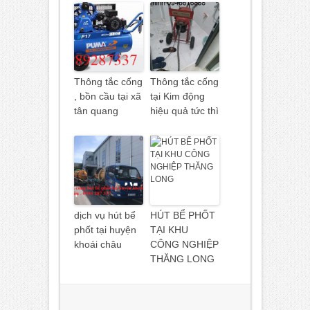
Thông tắc cống
Thông tắc cống
, bồn cầu tại xã
tại Kim động
tân quang
hiệu quả tức thì
dịch vụ hút bể
HÚT BỂ PHỐT
phốt tại huyện
TẠI KHU
khoái châu
CÔNG NGHIỆP
THĂNG LONG