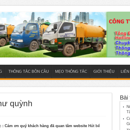
G
THÔNG TẮC BỒN CẦU
MẸO THÔNG TẮC
GIỚI THIỆU
LIÊN
Bài 
như quỳnh
N
T
C
G
ục
: Cám ơn quý khách hàng đã quan tâm website
Hút bể