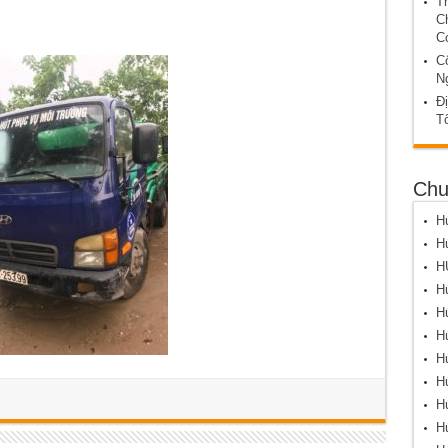
T
C
C
C
N
Đị
T
Chu
Hú
Hú
H
Hú
Hú
Hú
Hú
Hú
Hú
Hú