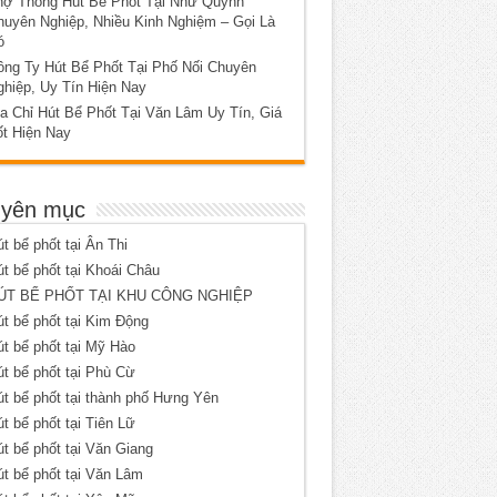
hợ Thông Hút Bể Phốt Tại Như Quỳnh
huyên Nghiệp, Nhiều Kinh Nghiệm – Gọi Là
ó
ông Ty Hút Bể Phốt Tại Phố Nối Chuyên
ghiệp, Uy Tín Hiện Nay
a Chỉ Hút Bể Phốt Tại Văn Lâm Uy Tín, Giá
ốt Hiện Nay
yên mục
t bể phốt tại Ân Thi
t bể phốt tại Khoái Châu
ÚT BỂ PHỐT TẠI KHU CÔNG NGHIỆP
t bể phốt tại Kim Động
t bể phốt tại Mỹ Hào
t bể phốt tại Phù Cừ
t bể phốt tại thành phố Hưng Yên
t bể phốt tại Tiên Lữ
t bể phốt tại Văn Giang
t bể phốt tại Văn Lâm