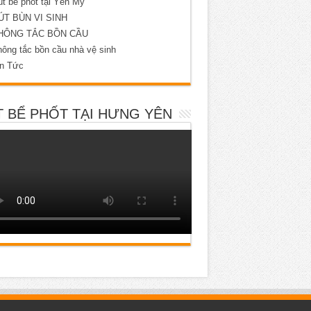
t bể phốt tại Yên Mỹ
ÚT BÙN VI SINH
HÔNG TẮC BỒN CẦU
ông tắc bồn cầu nhà vệ sinh
in Tức
 BỂ PHỐT TẠI HƯNG YÊN