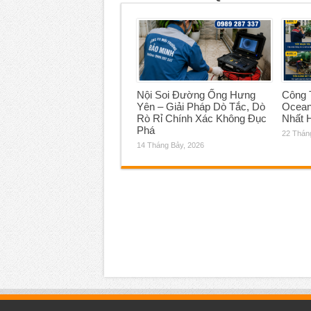
Nội Soi Đường Ống Hưng
Công T
Yên – Giải Pháp Dò Tắc, Dò
Ocean
Rò Rỉ Chính Xác Không Đục
Nhất 
Phá
22 Thán
14 Tháng Bảy, 2026