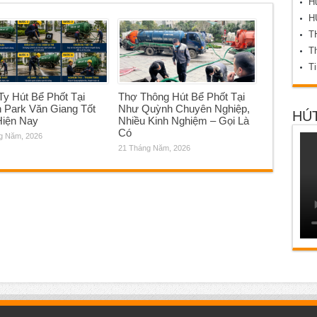
Hú
H
T
Th
T
y Hút Bể Phốt Tại
Thợ Thông Hút Bể Phốt Tại
 Park Văn Giang Tốt
Như Quỳnh Chuyên Nghiệp,
HÚT
Hiện Nay
Nhiều Kinh Nghiệm – Gọi Là
Có
g Năm, 2026
21 Tháng Năm, 2026