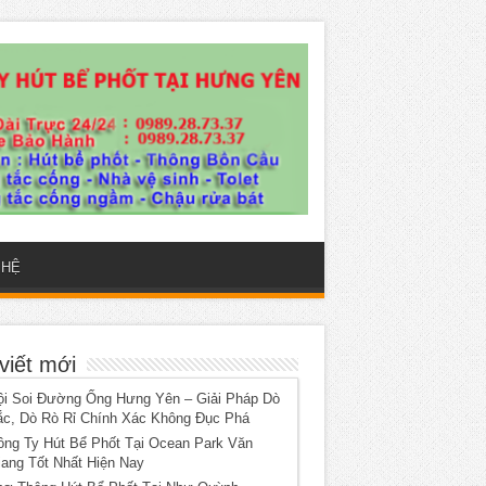
 HỆ
viết mới
ội Soi Đường Ống Hưng Yên – Giải Pháp Dò
ắc, Dò Rò Rỉ Chính Xác Không Đục Phá
ông Ty Hút Bể Phốt Tại Ocean Park Văn
iang Tốt Nhất Hiện Nay