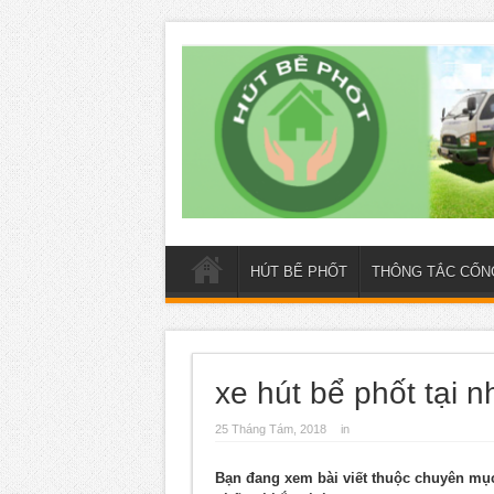
HÚT BỂ PHỐT
THÔNG TẮC CỐN
xe hút bể phốt tại 
25 Tháng Tám, 2018
in
Bạn đang xem bài viết thuộc chuyên m