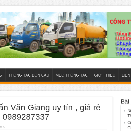
G
THÔNG TẮC BỒN CẦU
MẸO THÔNG TẮC
GIỚI THIỆU
LIÊN
Bài 
rấn Văn Giang uy tín , giá rẻ
N
h 0989287337
T
C
iang
G