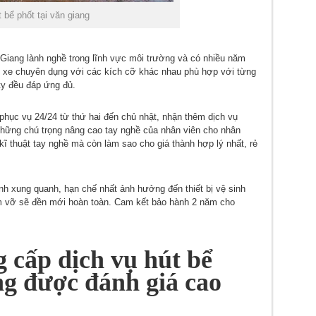
t bể phốt tại văn giang
n Giang lành nghề trong lĩnh vực môi trường và có nhiều năm
oại xe chuyên dụng với các kích cỡ khác nhau phù hợp với từng
ty đều đáp ứng đủ.
phục vụ 24/24 từ thứ hai đến chủ nhật, nhận thêm dịch vụ
 những chú trọng nâng cao tay nghề của nhân viên cho nhân
kĩ thuật tay nghề mà còn làm sao cho giá thành hợp lý nhất, rẻ
nh xung quanh, hạn chế nhất ảnh hưởng đến thiết bị vệ sinh
àm vỡ sẽ đền mới hoàn toàn. Cam kết bảo hành 2 năm cho
 cấp dịch vụ hút bể
ng được đánh giá cao