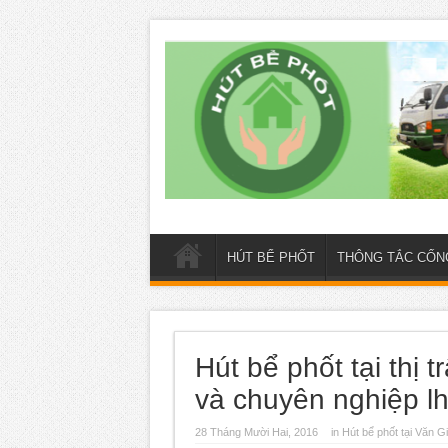
HÚT BỂ PHỐT
THÔNG TẮC CỐN
Hút bể phốt tại thị t
và chuyên nghiệp l
28 Tháng Mười Hai, 2016
in
Hút bể phốt tại Văn G