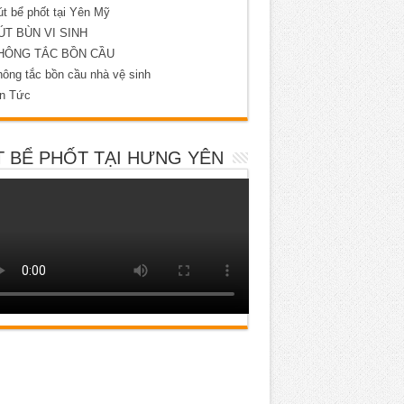
t bể phốt tại Yên Mỹ
ÚT BÙN VI SINH
HÔNG TẮC BỒN CẦU
ông tắc bồn cầu nhà vệ sinh
in Tức
 BỂ PHỐT TẠI HƯNG YÊN