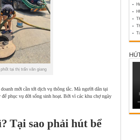
Hú
H
T
Th
T
HÚT
 phốt tại thị trấn văn giang
oanh mới cần tới dịch vụ thông tắc. Mà người dân tại
y để phục vụ đời sống sinh hoạt. Bởi vì các khu chợ ngày
ì? Tại sao phải hút bể