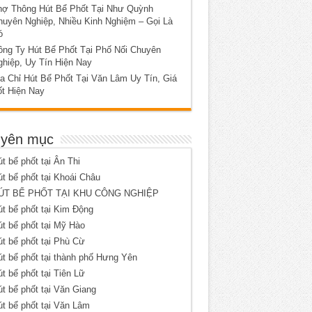
hợ Thông Hút Bể Phốt Tại Như Quỳnh
huyên Nghiệp, Nhiều Kinh Nghiệm – Gọi Là
ó
ông Ty Hút Bể Phốt Tại Phố Nối Chuyên
ghiệp, Uy Tín Hiện Nay
a Chỉ Hút Bể Phốt Tại Văn Lâm Uy Tín, Giá
ốt Hiện Nay
yên mục
t bể phốt tại Ân Thi
t bể phốt tại Khoái Châu
ÚT BỂ PHỐT TẠI KHU CÔNG NGHIỆP
t bể phốt tại Kim Động
t bể phốt tại Mỹ Hào
t bể phốt tại Phù Cừ
t bể phốt tại thành phố Hưng Yên
t bể phốt tại Tiên Lữ
t bể phốt tại Văn Giang
t bể phốt tại Văn Lâm