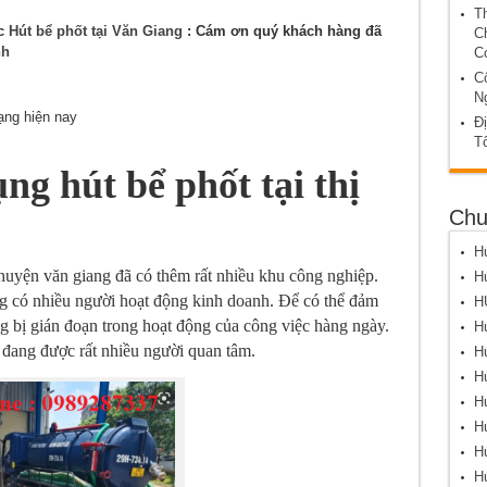
T
ục
Hút bể phốt tại Văn Giang
: Cám ơn quý khách hàng đã
C
nh
C
C
N
rạng hiện nay
Đị
T
ng hút bể phốt tại thị
Chu
Hú
huyện văn giang đã có thêm rất nhiều khu công nghiệp.
Hú
ng có nhiều người hoạt động kinh doanh. Để có thể đảm
H
 bị gián đoạn trong hoạt động của công việc hàng ngày.
Hú
g đang được rất nhiều người quan tâm.
Hú
Hú
Hú
Hú
Hú
Hú