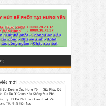
 HỆ
viết mới
ội Soi Đường Ống Hưng Yên – Giải Pháp Dò
ắc, Dò Rò Rỉ Chính Xác Không Đục Phá
ông Ty Hút Bể Phốt Tại Ocean Park Văn
iang Tốt Nhất Hiện Nay