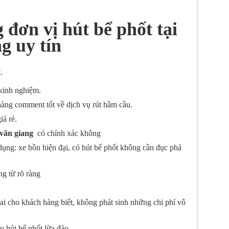
đơn vị hút bể phốt tại
ng uy tín
.
kinh nghiệm.
àng comment tốt về dịch vụ rút hầm cầu.
iá rẻ.
i văn giang
có chính xác không
ụng: xe bồn hiện đại, có hút bể phốt không cần đục phá
g từ rõ ràng
ai cho khách hàng biết, không phát sinh những chi phí vô
vụ hút bể phốt lừa đảo