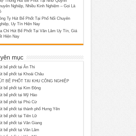
hợ Thông Hút Bể Phốt Tại Như Quỳnh
huyên Nghiệp, Nhiều Kinh Nghiệm – Gọi Là
ó
ông Ty Hút Bể Phốt Tại Phố Nối Chuyên
ghiệp, Uy Tín Hiện Nay
a Chỉ Hút Bể Phốt Tại Văn Lâm Uy Tín, Giá
ốt Hiện Nay
yên mục
t bể phốt tại Ân Thi
t bể phốt tại Khoái Châu
ÚT BỂ PHỐT TẠI KHU CÔNG NGHIỆP
t bể phốt tại Kim Động
t bể phốt tại Mỹ Hào
t bể phốt tại Phù Cừ
t bể phốt tại thành phố Hưng Yên
t bể phốt tại Tiên Lữ
t bể phốt tại Văn Giang
t bể phốt tại Văn Lâm