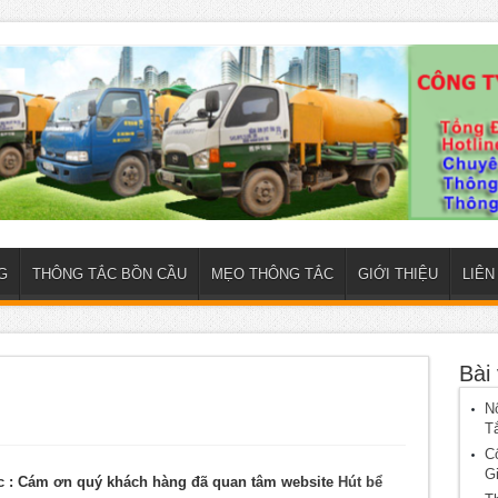
G
THÔNG TẮC BỒN CẦU
MẸO THÔNG TẮC
GIỚI THIỆU
LIÊN
Bài 
N
T
C
G
ục
: Cám ơn quý khách hàng đã quan tâm website
Hút bể