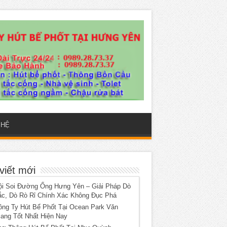
 HỆ
viết mới
ội Soi Đường Ống Hưng Yên – Giải Pháp Dò
ắc, Dò Rò Rỉ Chính Xác Không Đục Phá
ông Ty Hút Bể Phốt Tại Ocean Park Văn
iang Tốt Nhất Hiện Nay