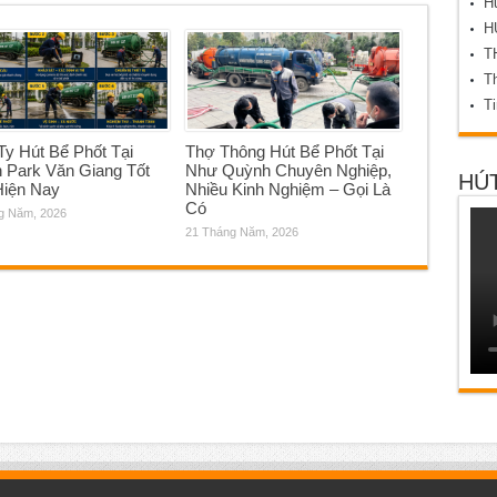
Hú
H
T
Th
T
y Hút Bể Phốt Tại
Thợ Thông Hút Bể Phốt Tại
 Park Văn Giang Tốt
Như Quỳnh Chuyên Nghiệp,
HÚT
Hiện Nay
Nhiều Kinh Nghiệm – Gọi Là
Có
g Năm, 2026
21 Tháng Năm, 2026