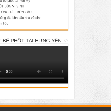
t bể phốt tại Yên Mỹ
ÚT BÙN VI SINH
HÔNG TẮC BỒN CẦU
ông tắc bồn cầu nhà vệ sinh
in Tức
 BỂ PHỐT TẠI HƯNG YÊN