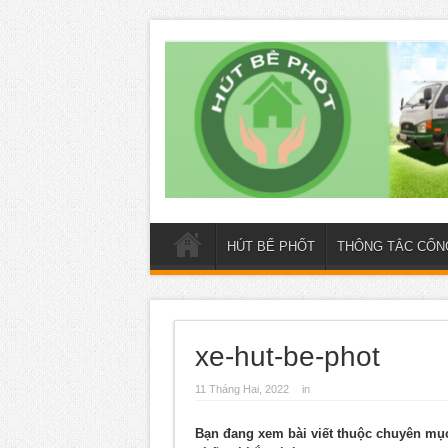
HÚT BỂ PHỐT
THÔNG TẮC CỐN
xe-hut-be-phot
11 Tháng Hai, 2022
in
Bạn đang xem bài viết thuộc chuyên m