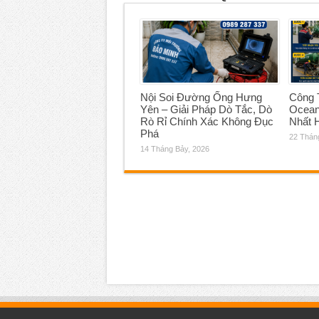
Nội Soi Đường Ống Hưng
Công T
Yên – Giải Pháp Dò Tắc, Dò
Ocean
Rò Rỉ Chính Xác Không Đục
Nhất 
Phá
22 Thán
14 Tháng Bảy, 2026