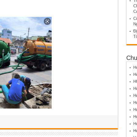
T
C
C
C
N
Đị
T
Chu
Hú
Hú
H
Hú
Hú
Hú
Hú
Hú
Hú
Hú