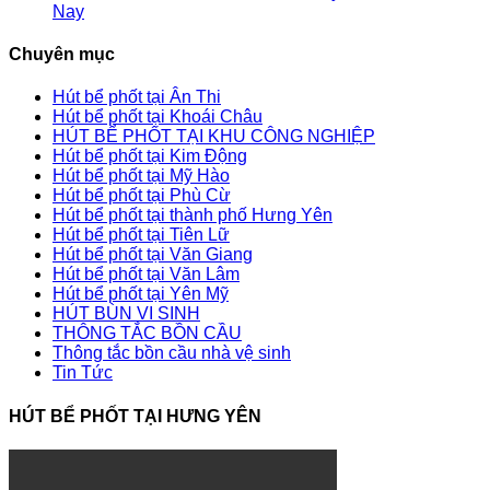
Nay
Chuyên mục
Hút bể phốt tại Ân Thi
Hút bể phốt tại Khoái Châu
HÚT BỂ PHỐT TẠI KHU CÔNG NGHIỆP
Hút bể phốt tại Kim Động
Hút bể phốt tại Mỹ Hào
Hút bể phốt tại Phù Cừ
Hút bể phốt tại thành phố Hưng Yên
Hút bể phốt tại Tiên Lữ
Hút bể phốt tại Văn Giang
Hút bể phốt tại Văn Lâm
Hút bể phốt tại Yên Mỹ
HÚT BÙN VI SINH
THÔNG TẮC BỒN CẦU
Thông tắc bồn cầu nhà vệ sinh
Tin Tức
HÚT BỂ PHỐT TẠI HƯNG YÊN