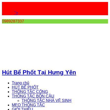
">
0989287337
Hút Bể Phốt Tại Hưng Yên
Trang chủ
HÚT BỂ PHỐT
THÔNG TẮC CỐNG
THÔNG TẮC BỒN CẦU
THÔNG TẮC NHÀ VỆ SINH
MẸO THÔNG TẮC
GIỚI THIỆU