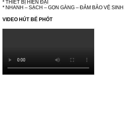
* THIẾT BỊ HIỆN ĐẠI
* NHANH – SẠCH – GỌN GÀNG – ĐẢM BẢO VỆ SINH
VIDEO HÚT BỂ PHỐT