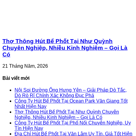
Thợ Thông Hút Bể Phốt Tại Như Quỳnh
Chuyên Nghiệp, Nhiều Kinh Nghiệm – Gọi Là
Có
21 Tháng Năm, 2026
Bài viết mới
Nội Soi Đường Ống Hưng Yên – Giải Pháp Dò Tắc,
Dò Rò Rỉ Chính Xác Không Đục Phá
Công Ty Hút Bể Phốt Tại Ocean Park Văn Giang Tốt
Nhất Hiện Nay
Thợ Thông Hút Bể Phốt Tại Như Quỳnh Chuyên
Nghiệp, Nhiều Kinh Nghiệm – Gọi Là Có
Công Ty Hút Bể Phốt Tại Phố Nối Chuyên Nghiệp, Uy
Tín Hiện Nay
Địa Chỉ Hút Bể Phốt Tại Văn Lâm Uy Tín, Giá Tốt Hiện