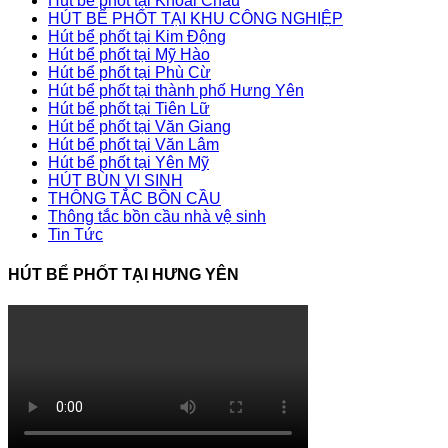
Hút bể phốt tại Khoái Châu
HÚT BỂ PHỐT TẠI KHU CÔNG NGHIỆP
Hút bể phốt tại Kim Động
Hút bể phốt tại Mỹ Hào
Hút bể phốt tại Phù Cừ
Hút bể phốt tại thành phố Hưng Yên
Hút bể phốt tại Tiên Lữ
Hút bể phốt tại Văn Giang
Hút bể phốt tại Văn Lâm
Hút bể phốt tại Yên Mỹ
HÚT BÙN VI SINH
THÔNG TẮC BỒN CẦU
Thông tắc bồn cầu nhà vệ sinh
Tin Tức
HÚT BỂ PHỐT TẠI HƯNG YÊN