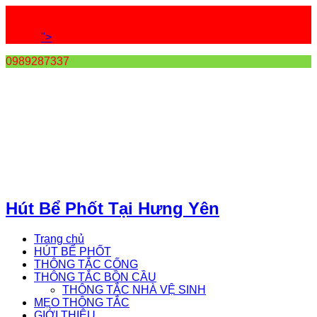
">
0989287337
Hút Bể Phốt Tại Hưng Yên
Trang chủ
HÚT BỂ PHỐT
THÔNG TẮC CỐNG
THÔNG TẮC BỒN CẦU
THÔNG TẮC NHÀ VỆ SINH
MẸO THÔNG TẮC
GIỚI THIỆU