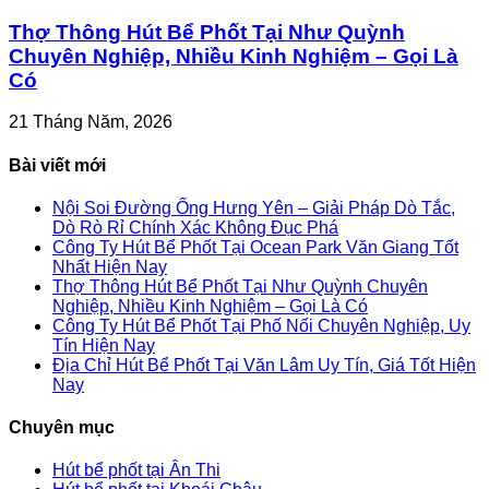
Thợ Thông Hút Bể Phốt Tại Như Quỳnh
Chuyên Nghiệp, Nhiều Kinh Nghiệm – Gọi Là
Có
21 Tháng Năm, 2026
Bài viết mới
Nội Soi Đường Ống Hưng Yên – Giải Pháp Dò Tắc,
Dò Rò Rỉ Chính Xác Không Đục Phá
Công Ty Hút Bể Phốt Tại Ocean Park Văn Giang Tốt
Nhất Hiện Nay
Thợ Thông Hút Bể Phốt Tại Như Quỳnh Chuyên
Nghiệp, Nhiều Kinh Nghiệm – Gọi Là Có
Công Ty Hút Bể Phốt Tại Phố Nối Chuyên Nghiệp, Uy
Tín Hiện Nay
Địa Chỉ Hút Bể Phốt Tại Văn Lâm Uy Tín, Giá Tốt Hiện
Nay
Chuyên mục
Hút bể phốt tại Ân Thi