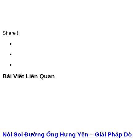
Share !
Bài Viết Liên Quan
Nội Soi Đường Ống Hưng Yên – Giải Pháp Dò