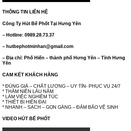
THÔNG TIN LIÊN HỆ
Công Ty Hút Bể Phốt Tại Hưng Yên
– Hotline: 0989.28.73.37
– hutbephotminhan@gmail.com
– Địa chỉ: Phố Hiến – thành phố Hưng Yên – Tỉnh Hưng
Yên
CAM KẾT KHÁCH HÀNG
* ĐÚNG GIÁ – CHẤT LƯỢNG – UY TÍN- PHỤC VỤ 24/7
* THÂM NIÊN LÂU NĂM
* LÀM VIỆC NGHIÊM TÚC
* THIẾT BỊ HIỆN ĐẠI
* NHANH – SẠCH – GỌN GÀNG – ĐẢM BẢO VỆ SINH
VIDEO HÚT BỂ PHỐT