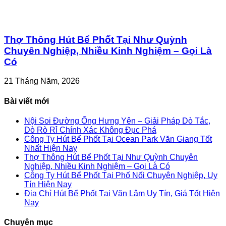
Thợ Thông Hút Bể Phốt Tại Như Quỳnh
Chuyên Nghiệp, Nhiều Kinh Nghiệm – Gọi Là
Có
21 Tháng Năm, 2026
Bài viết mới
Nội Soi Đường Ống Hưng Yên – Giải Pháp Dò Tắc,
Dò Rò Rỉ Chính Xác Không Đục Phá
Công Ty Hút Bể Phốt Tại Ocean Park Văn Giang Tốt
Nhất Hiện Nay
Thợ Thông Hút Bể Phốt Tại Như Quỳnh Chuyên
Nghiệp, Nhiều Kinh Nghiệm – Gọi Là Có
Công Ty Hút Bể Phốt Tại Phố Nối Chuyên Nghiệp, Uy
Tín Hiện Nay
Địa Chỉ Hút Bể Phốt Tại Văn Lâm Uy Tín, Giá Tốt Hiện
Nay
Chuyên mục