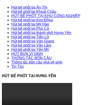
Hút bể phốt tại Ân Thi
Hút bể phốt tại Khoái Châu
HÚT BỂ PHỐT TẠI KHU CÔNG NGHIỆP
Hút bể phốt tại Kim Động
Hút bể phốt tại Mỹ Hào
Hút bể phốt tại Phù Cừ
Hút bể phốt tại thành phố Hưng Yên
Hút bể phốt tại Tiên Lữ
Hút bể phốt tại Văn Giang
Hút bể phốt tại Văn Lâm
Hút bể phốt tại Yên Mỹ
HÚT BÙN VI SINH
THÔNG TẮC BỒN CẦU
Thông tắc bồn cầu nhà vệ sinh
Tin Tức
HÚT BỂ PHỐT TẠI HƯNG YÊN