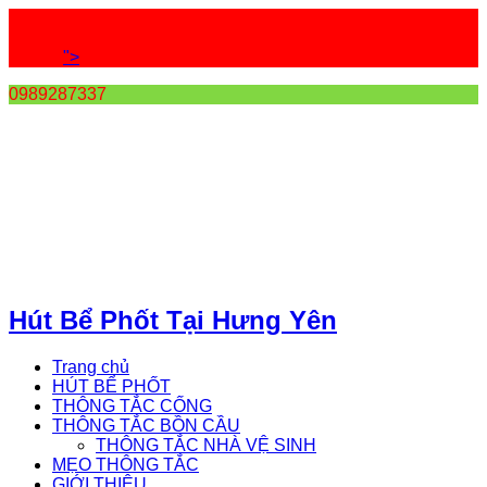
">
0989287337
Hút Bể Phốt Tại Hưng Yên
Trang chủ
HÚT BỂ PHỐT
THÔNG TẮC CỐNG
THÔNG TẮC BỒN CẦU
THÔNG TẮC NHÀ VỆ SINH
MẸO THÔNG TẮC
GIỚI THIỆU