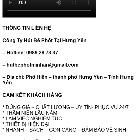
THÔNG TIN LIÊN HỆ
Công Ty Hút Bể Phốt Tại Hưng Yên
– Hotline: 0989.28.73.37
– hutbephotminhan@gmail.com
– Địa chỉ: Phố Hiến – thành phố Hưng Yên – Tỉnh Hưng
Yên
CAM KẾT KHÁCH HÀNG
* ĐÚNG GIÁ – CHẤT LƯỢNG – UY TÍN- PHỤC VỤ 24/7
* THÂM NIÊN LÂU NĂM
* LÀM VIỆC NGHIÊM TÚC
* THIẾT BỊ HIỆN ĐẠI
* NHANH – SẠCH – GỌN GÀNG – ĐẢM BẢO VỆ SINH