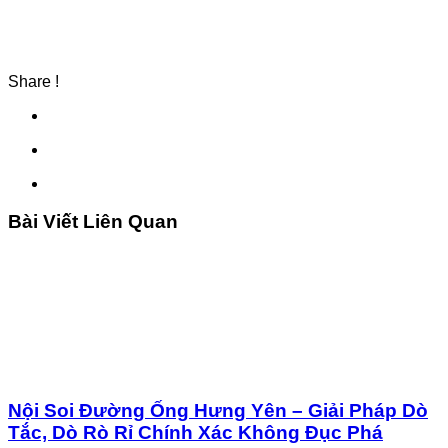
Share !
Bài Viết Liên Quan
Nội Soi Đường Ống Hưng Yên – Giải Pháp Dò
Tắc, Dò Rò Rỉ Chính Xác Không Đục Phá