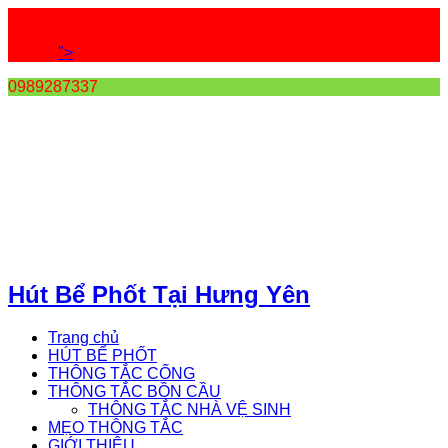
">
0989287337
Hút Bể Phốt Tại Hưng Yên
Trang chủ
HÚT BỂ PHỐT
THÔNG TẮC CỐNG
THÔNG TẮC BỒN CẦU
THÔNG TẮC NHÀ VỆ SINH
MẸO THÔNG TẮC
GIỚI THIỆU