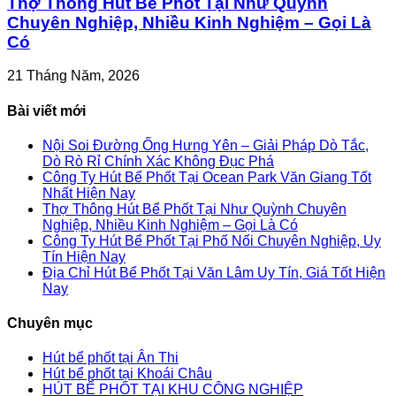
Thợ Thông Hút Bể Phốt Tại Như Quỳnh
Chuyên Nghiệp, Nhiều Kinh Nghiệm – Gọi Là
Có
21 Tháng Năm, 2026
Bài viết mới
Nội Soi Đường Ống Hưng Yên – Giải Pháp Dò Tắc,
Dò Rò Rỉ Chính Xác Không Đục Phá
Công Ty Hút Bể Phốt Tại Ocean Park Văn Giang Tốt
Nhất Hiện Nay
Thợ Thông Hút Bể Phốt Tại Như Quỳnh Chuyên
Nghiệp, Nhiều Kinh Nghiệm – Gọi Là Có
Công Ty Hút Bể Phốt Tại Phố Nối Chuyên Nghiệp, Uy
Tín Hiện Nay
Địa Chỉ Hút Bể Phốt Tại Văn Lâm Uy Tín, Giá Tốt Hiện
Nay
Chuyên mục
Hút bể phốt tại Ân Thi
Hút bể phốt tại Khoái Châu
HÚT BỂ PHỐT TẠI KHU CÔNG NGHIỆP