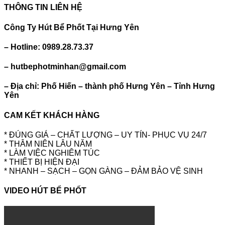
THÔNG TIN LIÊN HỆ
Công Ty Hút Bể Phốt Tại Hưng Yên
– Hotline: 0989.28.73.37
– hutbephotminhan@gmail.com
– Địa chỉ: Phố Hiến – thành phố Hưng Yên – Tỉnh Hưng
Yên
CAM KẾT KHÁCH HÀNG
* ĐÚNG GIÁ – CHẤT LƯỢNG – UY TÍN- PHỤC VỤ 24/7
* THÂM NIÊN LÂU NĂM
* LÀM VIỆC NGHIÊM TÚC
* THIẾT BỊ HIỆN ĐẠI
* NHANH – SẠCH – GỌN GÀNG – ĐẢM BẢO VỆ SINH
VIDEO HÚT BỂ PHỐT