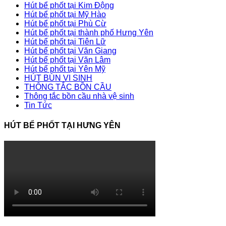
Hút bể phốt tại Kim Động
Hút bể phốt tại Mỹ Hào
Hút bể phốt tại Phù Cừ
Hút bể phốt tại thành phố Hưng Yên
Hút bể phốt tại Tiên Lữ
Hút bể phốt tại Văn Giang
Hút bể phốt tại Văn Lâm
Hút bể phốt tại Yên Mỹ
HÚT BÙN VI SINH
THÔNG TẮC BỒN CẦU
Thông tắc bồn cầu nhà vệ sinh
Tin Tức
HÚT BỂ PHỐT TẠI HƯNG YÊN