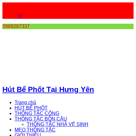
">
0989287337
Hút Bể Phốt Tại Hưng Yên
Trang chủ
HÚT BỂ PHỐT
THÔNG TẮC CỐNG
THÔNG TẮC BỒN CẦU
THÔNG TẮC NHÀ VỆ SINH
MẸO THÔNG TẮC
GIỚI THIỆU