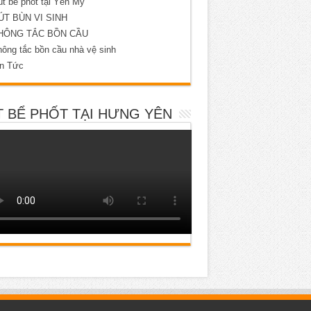
t bể phốt tại Yên Mỹ
ÚT BÙN VI SINH
HÔNG TẮC BỒN CẦU
ông tắc bồn cầu nhà vệ sinh
in Tức
 BỂ PHỐT TẠI HƯNG YÊN