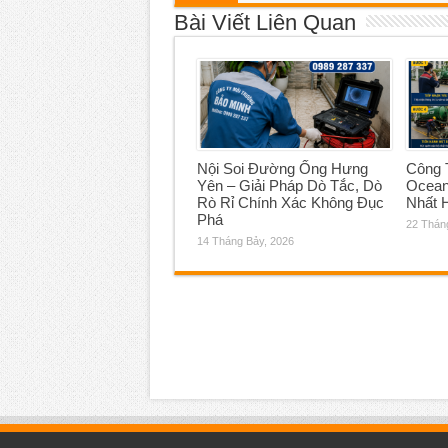
Bài Viết Liên Quan
Nội Soi Đường Ống Hưng
Công T
Yên – Giải Pháp Dò Tắc, Dò
Ocean
Rò Rỉ Chính Xác Không Đục
Nhất 
Phá
22 Thán
14 Tháng Bảy, 2026