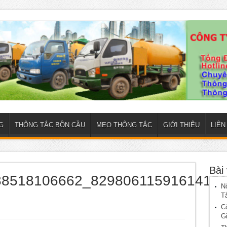
G
THÔNG TẮC BỒN CẦU
MẸO THÔNG TẮC
GIỚI THIỆU
LIÊN
Bài 
8518106662_82980611591614159
N
T
C
G