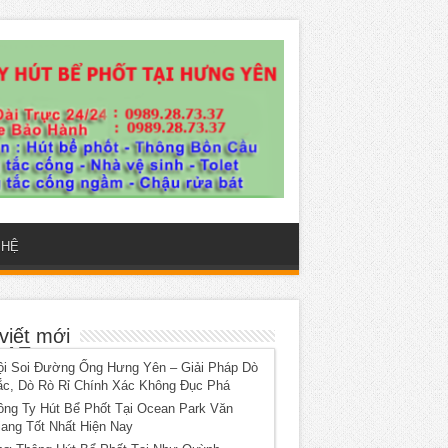
 HỆ
viết mới
45_n-
ội Soi Đường Ống Hưng Yên – Giải Pháp Dò
ắc, Dò Rò Rỉ Chính Xác Không Đục Phá
ông Ty Hút Bể Phốt Tại Ocean Park Văn
iang Tốt Nhất Hiện Nay