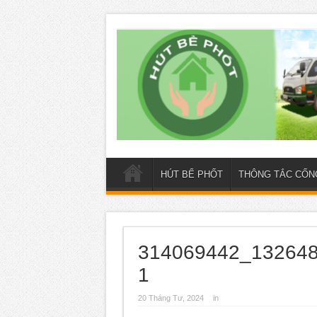
HÚT BỂ PHỐT
THÔNG TẮC CỐN
314069442_132648
1
20 Tháng Tư, 2024
in