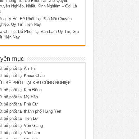
hợ Thông Hút Bể Phốt Tại Như Quỳnh
huyên Nghiệp, Nhiều Kinh Nghiệm – Gọi Là
ó
ông Ty Hút Bể Phốt Tại Phố Nối Chuyên
ghiệp, Uy Tín Hiện Nay
a Chỉ Hút Bể Phốt Tại Văn Lâm Uy Tín, Giá
ốt Hiện Nay
yên mục
t bể phốt tại Ân Thi
t bể phốt tại Khoái Châu
ÚT BỂ PHỐT TẠI KHU CÔNG NGHIỆP
t bể phốt tại Kim Động
t bể phốt tại Mỹ Hào
t bể phốt tại Phù Cừ
t bể phốt tại thành phố Hưng Yên
t bể phốt tại Tiên Lữ
t bể phốt tại Văn Giang
t bể phốt tại Văn Lâm