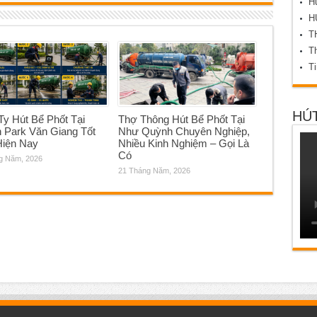
Hú
H
T
Th
T
HÚT
y Hút Bể Phốt Tại
Thợ Thông Hút Bể Phốt Tại
 Park Văn Giang Tốt
Như Quỳnh Chuyên Nghiệp,
Hiện Nay
Nhiều Kinh Nghiệm – Gọi Là
Có
g Năm, 2026
21 Tháng Năm, 2026