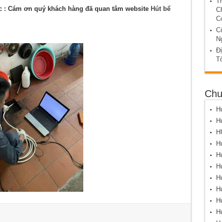
T
ục
: Cám ơn quý khách hàng đã quan tâm website
Hút bể
C
C
C
N
Đị
T
Chu
Hú
Hú
H
Hú
Hú
Hú
Hú
Hú
Hú
Hú