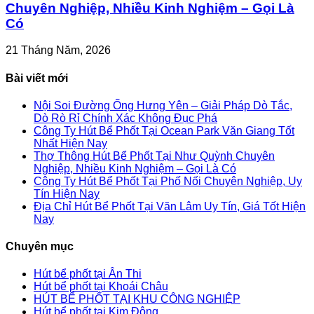
Chuyên Nghiệp, Nhiều Kinh Nghiệm – Gọi Là
Có
21 Tháng Năm, 2026
Bài viết mới
Nội Soi Đường Ống Hưng Yên – Giải Pháp Dò Tắc,
Dò Rò Rỉ Chính Xác Không Đục Phá
Công Ty Hút Bể Phốt Tại Ocean Park Văn Giang Tốt
Nhất Hiện Nay
Thợ Thông Hút Bể Phốt Tại Như Quỳnh Chuyên
Nghiệp, Nhiều Kinh Nghiệm – Gọi Là Có
Công Ty Hút Bể Phốt Tại Phố Nối Chuyên Nghiệp, Uy
Tín Hiện Nay
Địa Chỉ Hút Bể Phốt Tại Văn Lâm Uy Tín, Giá Tốt Hiện
Nay
Chuyên mục
Hút bể phốt tại Ân Thi
Hút bể phốt tại Khoái Châu
HÚT BỂ PHỐT TẠI KHU CÔNG NGHIỆP
Hút bể phốt tại Kim Động