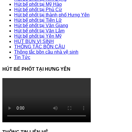
Hút bể phốt tại Mỹ Hào
Hút bể phốt tại Phù Cừ
Hút bể phốt tại thành phố Hưng Yên
Hút bể phốt tại Tiên Lữ
Hút bể phốt tại Văn Giang
Hút bể phốt tại Văn Lâm
Hút bể phốt tại Yên Mỹ
HÚT BÙN VI SINH
THÔNG TẮC BỒN CẦU
Thông tắc bồn cầu nhà vệ sinh
Tin Tức
HÚT BỂ PHỐT TẠI HƯNG YÊN