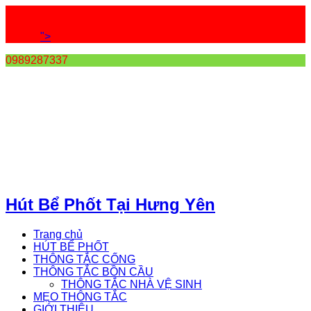
">
0989287337
Hút Bể Phốt Tại Hưng Yên
Trang chủ
HÚT BỂ PHỐT
THÔNG TẮC CỐNG
THÔNG TẮC BỒN CẦU
THÔNG TẮC NHÀ VỆ SINH
MẸO THÔNG TẮC
GIỚI THIỆU