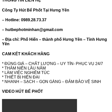
THÔNG TIN LIÊN HỆ
Công Ty Hút Bể Phốt Tại Hưng Yên
– Hotline: 0989.28.73.37
– hutbephotminhan@gmail.com
– Địa chỉ: Phố Hiến – thành phố Hưng Yên – Tỉnh Hưng
Yên
CAM KẾT KHÁCH HÀNG
* ĐÚNG GIÁ – CHẤT LƯỢNG – UY TÍN- PHỤC VỤ 24/7
* THÂM NIÊN LÂU NĂM
* LÀM VIỆC NGHIÊM TÚC
* THIẾT BỊ HIỆN ĐẠI
* NHANH – SẠCH – GỌN GÀNG – ĐẢM BẢO VỆ SINH
VIDEO HÚT BỂ PHỐT