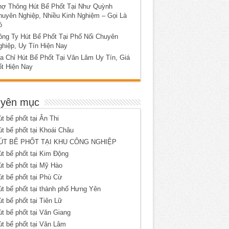
hợ Thông Hút Bể Phốt Tại Như Quỳnh
huyên Nghiệp, Nhiều Kinh Nghiệm – Gọi Là
ó
ông Ty Hút Bể Phốt Tại Phố Nối Chuyên
ghiệp, Uy Tín Hiện Nay
a Chỉ Hút Bể Phốt Tại Văn Lâm Uy Tín, Giá
ốt Hiện Nay
yên mục
t bể phốt tại Ân Thi
t bể phốt tại Khoái Châu
ÚT BỂ PHỐT TẠI KHU CÔNG NGHIỆP
t bể phốt tại Kim Động
t bể phốt tại Mỹ Hào
t bể phốt tại Phù Cừ
t bể phốt tại thành phố Hưng Yên
t bể phốt tại Tiên Lữ
t bể phốt tại Văn Giang
t bể phốt tại Văn Lâm