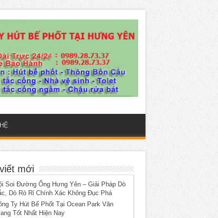
 HỆ
viết mới
ội Soi Đường Ống Hưng Yên – Giải Pháp Dò
ắc, Dò Rò Rỉ Chính Xác Không Đục Phá
ông Ty Hút Bể Phốt Tại Ocean Park Văn
iang Tốt Nhất Hiện Nay