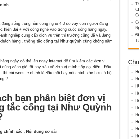
T
 ninh
C
C
C
ta đang sống trong nền công nghệ 4.0 do vậy con người đang
N
 hiện đại + với công nghệ vào trong cuộc sống hàng ngày.
Đị
anh nghiệp cung cấp dịch vụ trên thị trường cũng đã và đang
T
 khách hàng .
thông tắc cống tại Như quỳnh
cũng không nằm
hàng ngày có thể lên ngay internet để tìm kiếm các đơn vị
Chu
dùng đánh giá tốt hay xấu về đơn vị mình sắp gọi điện. Đầu
Hú
t thì cái wedsite chính là đầu mối hay nói chính xác hơn là bộ
ng ?
Hú
H
Hú
ách bạn phân biệt đơn vị
Hú
ng tắc cống tại Như Quỳnh
Hú
?
Hú
Hú
Hú
g chính xác , Nội dung sơ sài
Hú