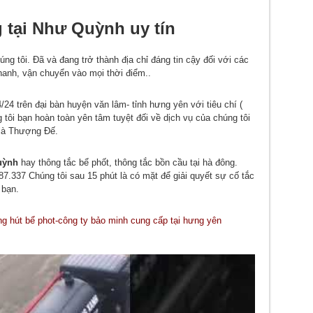
g tại Như Quỳnh uy tín
ng tôi. Đã và đang trở thành địa chỉ đáng tin cậy đối với các
hanh, vận chuyển vào mọi thời điểm..
24 trên đại bàn huyện văn lâm- tỉnh hưng yên với tiêu chí (
g tôi bạn hoàn toàn yên tâm tuyệt đối về dịch vụ của chúng tôi
 là Thượng Đế.
uỳnh
hay thông tắc bể phốt, thông tắc bồn cầu tại hà đông.
7.337 Chúng tôi sau 15 phút là có mặt để giải quyết sự cố tắc
 bạn.
ng hút bể phot-công ty bảo minh cung cấp tại hưng yên