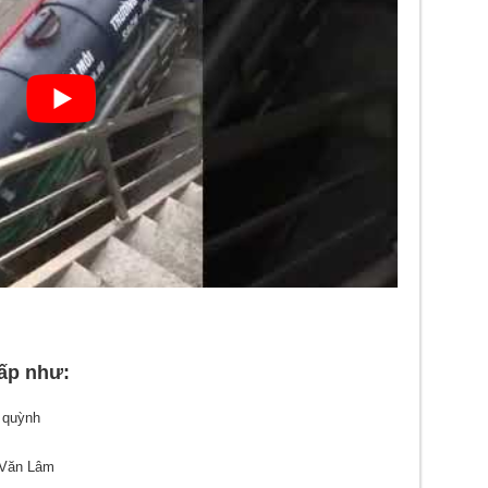
cấp như:
ư quỳnh
 Văn Lâm