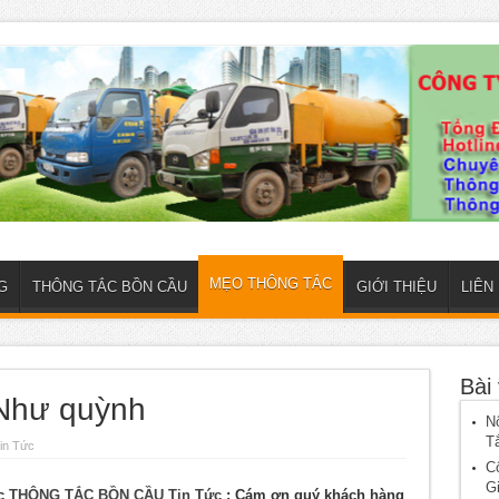
MẸO THÔNG TẮC
G
THÔNG TẮC BỒN CẦU
GIỚI THIỆU
LIÊN
Bài 
 Như quỳnh
N
T
in Tức
C
G
ục
THÔNG TẮC BỒN CẦU
Tin Tức
: Cám ơn quý khách hàng