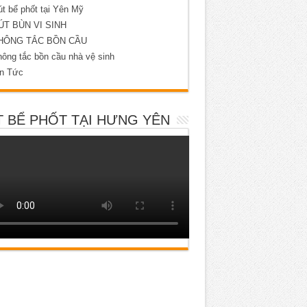
t bể phốt tại Yên Mỹ
ÚT BÙN VI SINH
HÔNG TẮC BỒN CẦU
ông tắc bồn cầu nhà vệ sinh
in Tức
 BỂ PHỐT TẠI HƯNG YÊN