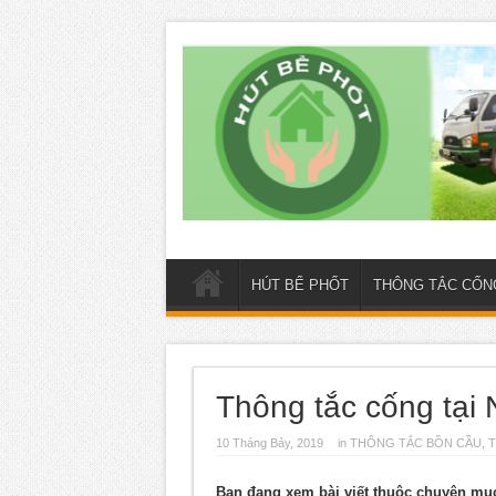
HÚT BỂ PHỐT
THÔNG TẮC CỐN
Thông tắc cống tại
10 Tháng Bảy, 2019
in
THÔNG TẮC BỒN CẦU
,
T
Bạn đang xem bài viết thuộc chuyên m