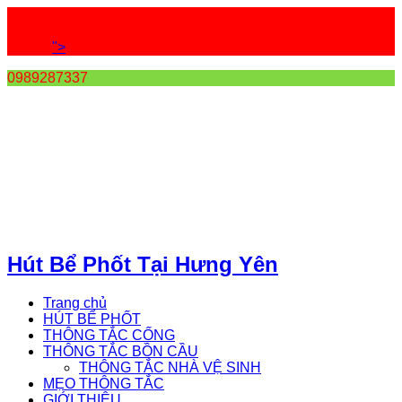
">
0989287337
Hút Bể Phốt Tại Hưng Yên
Trang chủ
HÚT BỂ PHỐT
THÔNG TẮC CỐNG
THÔNG TẮC BỒN CẦU
THÔNG TẮC NHÀ VỆ SINH
MẸO THÔNG TẮC
GIỚI THIỆU