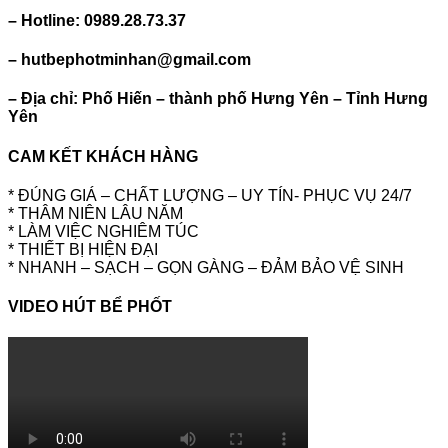
– Hotline: 0989.28.73.37
– hutbephotminhan@gmail.com
– Địa chỉ: Phố Hiến – thành phố Hưng Yên – Tỉnh Hưng
Yên
CAM KẾT KHÁCH HÀNG
* ĐÚNG GIÁ – CHẤT LƯỢNG – UY TÍN- PHỤC VỤ 24/7
* THÂM NIÊN LÂU NĂM
* LÀM VIỆC NGHIÊM TÚC
* THIẾT BỊ HIỆN ĐẠI
* NHANH – SẠCH – GỌN GÀNG – ĐẢM BẢO VỆ SINH
VIDEO HÚT BỂ PHỐT