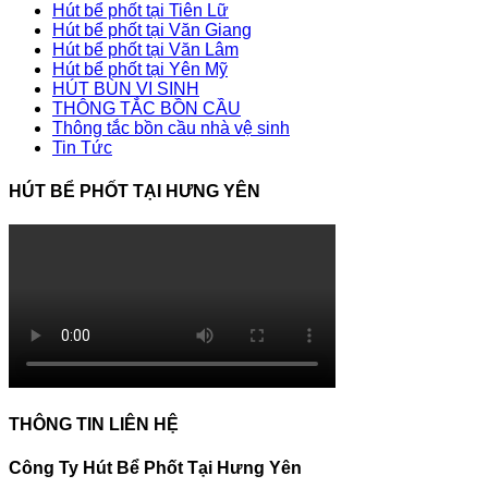
Hút bể phốt tại Tiên Lữ
Hút bể phốt tại Văn Giang
Hút bể phốt tại Văn Lâm
Hút bể phốt tại Yên Mỹ
HÚT BÙN VI SINH
THÔNG TẮC BỒN CẦU
Thông tắc bồn cầu nhà vệ sinh
Tin Tức
HÚT BỂ PHỐT TẠI HƯNG YÊN
THÔNG TIN LIÊN HỆ
Công Ty Hút Bể Phốt Tại Hưng Yên