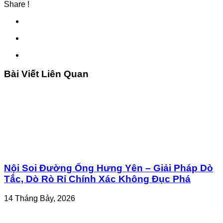
Share !
Bài Viết Liên Quan
Nội Soi Đường Ống Hưng Yên – Giải Pháp Dò
Tắc, Dò Rò Rỉ Chính Xác Không Đục Phá
14 Tháng Bảy, 2026