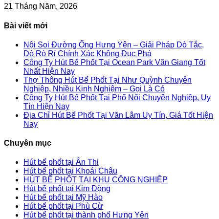
21 Tháng Năm, 2026
Bài viết mới
Nội Soi Đường Ống Hưng Yên – Giải Pháp Dò Tắc,
Dò Rò Rỉ Chính Xác Không Đục Phá
Công Ty Hút Bể Phốt Tại Ocean Park Văn Giang Tốt
Nhất Hiện Nay
Thợ Thông Hút Bể Phốt Tại Như Quỳnh Chuyên
Nghiệp, Nhiều Kinh Nghiệm – Gọi Là Có
Công Ty Hút Bể Phốt Tại Phố Nối Chuyên Nghiệp, Uy
Tín Hiện Nay
Địa Chỉ Hút Bể Phốt Tại Văn Lâm Uy Tín, Giá Tốt Hiện
Nay
Chuyên mục
Hút bể phốt tại Ân Thi
Hút bể phốt tại Khoái Châu
HÚT BỂ PHỐT TẠI KHU CÔNG NGHIỆP
Hút bể phốt tại Kim Động
Hút bể phốt tại Mỹ Hào
Hút bể phốt tại Phù Cừ
Hút bể phốt tại thành phố Hưng Yên