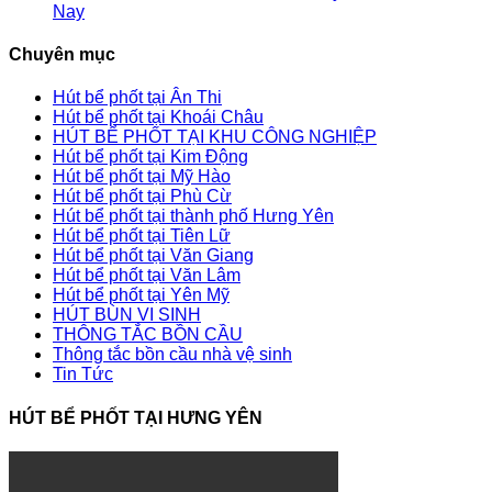
Nay
Chuyên mục
Hút bể phốt tại Ân Thi
Hút bể phốt tại Khoái Châu
HÚT BỂ PHỐT TẠI KHU CÔNG NGHIỆP
Hút bể phốt tại Kim Động
Hút bể phốt tại Mỹ Hào
Hút bể phốt tại Phù Cừ
Hút bể phốt tại thành phố Hưng Yên
Hút bể phốt tại Tiên Lữ
Hút bể phốt tại Văn Giang
Hút bể phốt tại Văn Lâm
Hút bể phốt tại Yên Mỹ
HÚT BÙN VI SINH
THÔNG TẮC BỒN CẦU
Thông tắc bồn cầu nhà vệ sinh
Tin Tức
HÚT BỂ PHỐT TẠI HƯNG YÊN