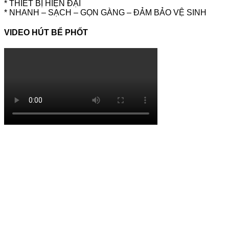
* THIẾT BỊ HIỆN ĐẠI
* NHANH – SẠCH – GỌN GÀNG – ĐẢM BẢO VỆ SINH
VIDEO HÚT BỂ PHỐT