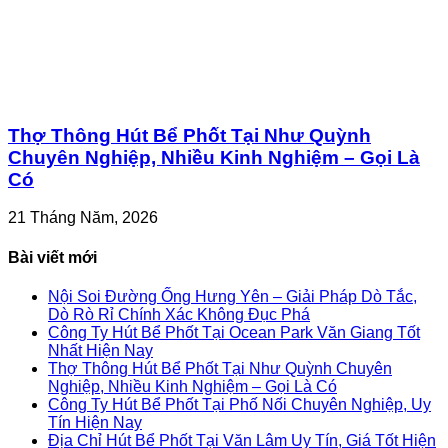
Thợ Thông Hút Bể Phốt Tại Như Quỳnh
Chuyên Nghiệp, Nhiều Kinh Nghiệm – Gọi Là
Có
21 Tháng Năm, 2026
Bài viết mới
Nội Soi Đường Ống Hưng Yên – Giải Pháp Dò Tắc,
Dò Rò Rỉ Chính Xác Không Đục Phá
Công Ty Hút Bể Phốt Tại Ocean Park Văn Giang Tốt
Nhất Hiện Nay
Thợ Thông Hút Bể Phốt Tại Như Quỳnh Chuyên
Nghiệp, Nhiều Kinh Nghiệm – Gọi Là Có
Công Ty Hút Bể Phốt Tại Phố Nối Chuyên Nghiệp, Uy
Tín Hiện Nay
Địa Chỉ Hút Bể Phốt Tại Văn Lâm Uy Tín, Giá Tốt Hiện