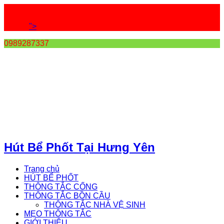
">
0989287337
Hút Bể Phốt Tại Hưng Yên
Trang chủ
HÚT BỂ PHỐT
THÔNG TẮC CỐNG
THÔNG TẮC BỒN CẦU
THÔNG TẮC NHÀ VỆ SINH
MẸO THÔNG TẮC
GIỚI THIỆU