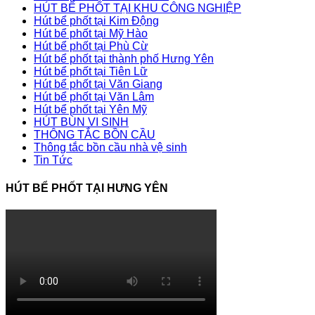
HÚT BỂ PHỐT TẠI KHU CÔNG NGHIỆP
Hút bể phốt tại Kim Động
Hút bể phốt tại Mỹ Hào
Hút bể phốt tại Phù Cừ
Hút bể phốt tại thành phố Hưng Yên
Hút bể phốt tại Tiên Lữ
Hút bể phốt tại Văn Giang
Hút bể phốt tại Văn Lâm
Hút bể phốt tại Yên Mỹ
HÚT BÙN VI SINH
THÔNG TẮC BỒN CẦU
Thông tắc bồn cầu nhà vệ sinh
Tin Tức
HÚT BỂ PHỐT TẠI HƯNG YÊN