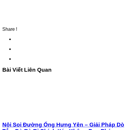
Share !
Bài Viết Liên Quan
Nội Soi Đường Ống Hưng Yên – Giải Pháp Dò