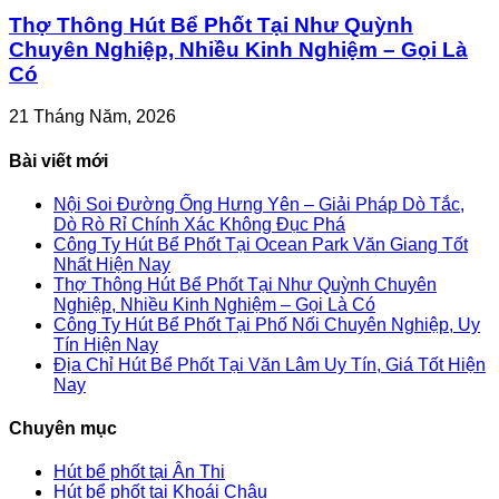
Thợ Thông Hút Bể Phốt Tại Như Quỳnh
Chuyên Nghiệp, Nhiều Kinh Nghiệm – Gọi Là
Có
21 Tháng Năm, 2026
Bài viết mới
Nội Soi Đường Ống Hưng Yên – Giải Pháp Dò Tắc,
Dò Rò Rỉ Chính Xác Không Đục Phá
Công Ty Hút Bể Phốt Tại Ocean Park Văn Giang Tốt
Nhất Hiện Nay
Thợ Thông Hút Bể Phốt Tại Như Quỳnh Chuyên
Nghiệp, Nhiều Kinh Nghiệm – Gọi Là Có
Công Ty Hút Bể Phốt Tại Phố Nối Chuyên Nghiệp, Uy
Tín Hiện Nay
Địa Chỉ Hút Bể Phốt Tại Văn Lâm Uy Tín, Giá Tốt Hiện
Nay
Chuyên mục
Hút bể phốt tại Ân Thi
Hút bể phốt tại Khoái Châu