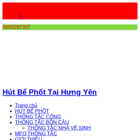
">
0989287337
Hút Bể Phốt Tại Hưng Yên
Trang chủ
HÚT BỂ PHỐT
THÔNG TẮC CỐNG
THÔNG TẮC BỒN CẦU
THÔNG TẮC NHÀ VỆ SINH
MẸO THÔNG TẮC
GIỚI THIỆU