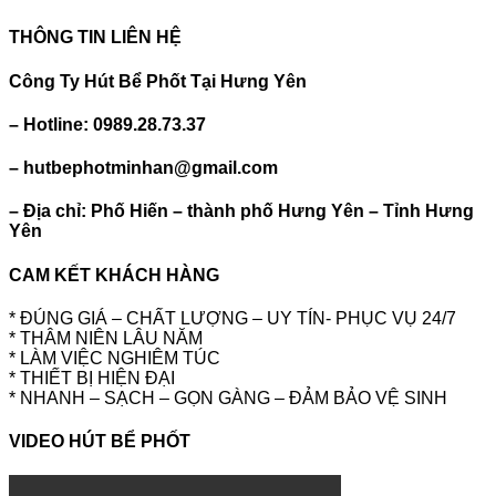
THÔNG TIN LIÊN HỆ
Công Ty Hút Bể Phốt Tại Hưng Yên
– Hotline: 0989.28.73.37
– hutbephotminhan@gmail.com
– Địa chỉ: Phố Hiến – thành phố Hưng Yên – Tỉnh Hưng
Yên
CAM KẾT KHÁCH HÀNG
* ĐÚNG GIÁ – CHẤT LƯỢNG – UY TÍN- PHỤC VỤ 24/7
* THÂM NIÊN LÂU NĂM
* LÀM VIỆC NGHIÊM TÚC
* THIẾT BỊ HIỆN ĐẠI
* NHANH – SẠCH – GỌN GÀNG – ĐẢM BẢO VỆ SINH
VIDEO HÚT BỂ PHỐT