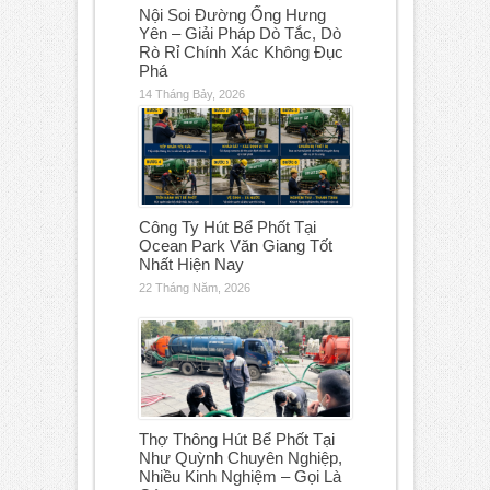
Nội Soi Đường Ống Hưng
Yên – Giải Pháp Dò Tắc, Dò
Rò Rỉ Chính Xác Không Đục
Phá
14 Tháng Bảy, 2026
Công Ty Hút Bể Phốt Tại
Ocean Park Văn Giang Tốt
Nhất Hiện Nay
22 Tháng Năm, 2026
Thợ Thông Hút Bể Phốt Tại
Như Quỳnh Chuyên Nghiệp,
Nhiều Kinh Nghiệm – Gọi Là