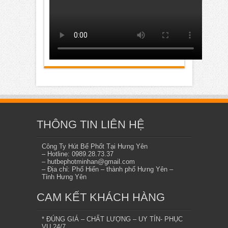
THÔNG TIN LIÊN HỆ
Công Ty Hút Bể Phốt Tại Hưng Yên
– Hotline: 0989.28.73.37
– hutbephotminhan@gmail.com
– Địa chỉ: Phố Hiến – thành phố Hưng Yên –
Tỉnh Hưng Yên
CAM KẾT KHÁCH HÀNG
* ĐÚNG GIÁ – CHẤT LƯỢNG – UY TÍN- PHỤC
VỤ 24/7