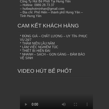
Công Ty Hút Bể Phốt Tại Hưng Yên
– Hotline: 0989.28.73.37
– hutbephotminhan@gmail.com
– Địa chỉ: Phố Hiến – thành phố Hưng Yên –
Tỉnh Hưng Yên
CAM KẾT KHÁCH HÀNG
* ĐÚNG GIÁ – CHẤT LƯỢNG – UY TÍN- PHỤC
VỤ 24/7
* THÂM NIÊN LÂU NĂM
* LÀM VIỆC NGHIÊM TÚC
* THIẾT BỊ HIỆN ĐẠI
* NHANH – SẠCH – GỌN GÀNG – ĐẢM BẢO
VỆ SINH
VIDEO HÚT BỂ PHỐT