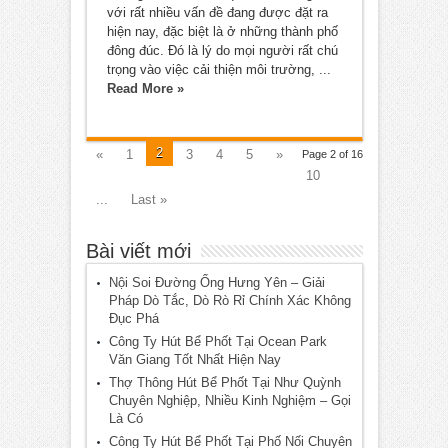
với rất nhiều vấn đề đang được đặt ra
hiện nay, đặc biệt là ở những thành phố
đông đúc. Đó là lý do mọi người rất chú
trọng vào việc cải thiện môi trường, ...
Read More »
2
«
1
3
4
5
»
Page 2 of 16
10
...
Last »
Bài viết mới
Nội Soi Đường Ống Hưng Yên – Giải
Pháp Dò Tắc, Dò Rò Rỉ Chính Xác Không
Đục Phá
Công Ty Hút Bể Phốt Tại Ocean Park
Văn Giang Tốt Nhất Hiện Nay
Thợ Thông Hút Bể Phốt Tại Như Quỳnh
Chuyên Nghiệp, Nhiều Kinh Nghiệm – Gọi
Là Có
Công Ty Hút Bể Phốt Tại Phố Nối Chuyên