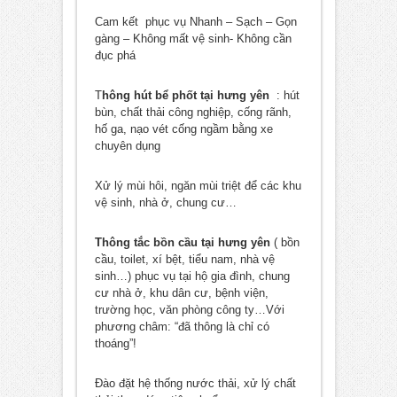
Cam kết phục vụ Nhanh – Sạch – Gọn
gàng – Không mất vệ sinh- Không cần
đục phá
T
hông hút bể phốt tại hưng yên
: hút
bùn, chất thải công nghiệp, cống rãnh,
hố ga, nạo vét cống ngầm bằng xe
chuyên dụng
Xử lý mùi hôi, ngăn mùi triệt để các khu
vệ sinh, nhà ở, chung cư…
Thông tắc bồn cầu tại hưng yên
( bồn
cầu, toilet, xí bệt, tiểu nam, nhà vệ
sinh…) phục vụ tại hộ gia đình, chung
cư nhà ở, khu dân cư, bệnh viện,
trường học, văn phòng công ty…Với
phương châm: “đã thông là chỉ có
thoáng”!
Đào đặt hệ thống nước thải, xử lý chất