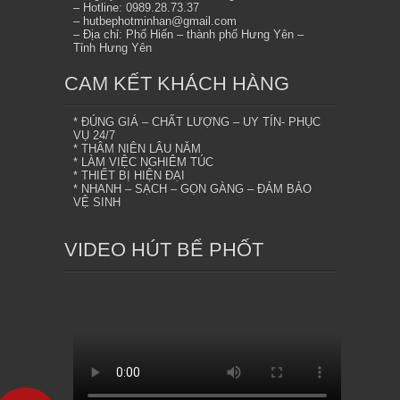
– Hotline: 0989.28.73.37
– hutbephotminhan@gmail.com
– Địa chỉ: Phố Hiến – thành phố Hưng Yên –
Tỉnh Hưng Yên
CAM KẾT KHÁCH HÀNG
* ĐÚNG GIÁ – CHẤT LƯỢNG – UY TÍN- PHỤC
VỤ 24/7
* THÂM NIÊN LÂU NĂM
* LÀM VIỆC NGHIÊM TÚC
* THIẾT BỊ HIỆN ĐẠI
* NHANH – SẠCH – GỌN GÀNG – ĐẢM BẢO
VỆ SINH
VIDEO HÚT BỂ PHỐT