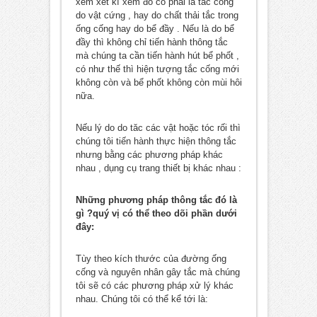
xem xét kĩ xem đó có phải là tắc cống
do vật cứng , hay do chất thải tắc trong
ống cống hay do bể đầy . Nếu là do bể
đầy thì không chỉ tiến hành thông tắc
mà chúng ta cần tiến hành hút bể phốt ,
có như thế thì hiện tượng tắc cống mới
không còn và bể phốt không còn mùi hôi
nữa.
Nếu lý do do tăc các vật hoặc tóc rối thì
chúng tôi tiến hành thực hiện thông tắc
nhưng bằng các phương pháp khác
nhau , dụng cụ trang thiết bị khác nhau :
Những phương pháp thông tắc đó là
gì ?quý vị có thể theo dõi phần dưới
đây:
Tùy theo kích thước của đường ống
cống và nguyên nhân gây tắc mà chúng
tôi sẽ có các phương pháp xử lý khác
nhau. Chúng tôi có thể kể tới là: